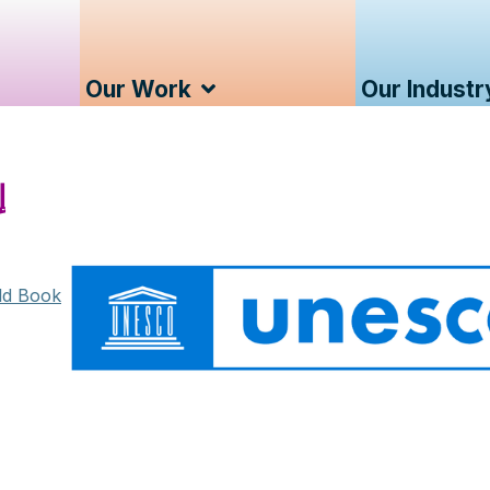
Our Work
Our Industr
إ
ld Book