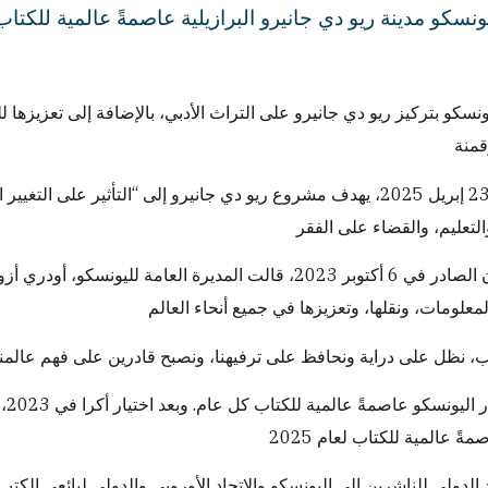
نسكو بتركيز ريو دي جانيرو على التراث الأدبي، بالإضافة إلى تعزيزها ل
اعتبارًا من 23 إبريل 2025، يهدف مشروع ريو دي جانيرو إلى “التأثير 
وفي الإعلان الصادر في 6 أكتوبر 2023، قالت المديرة العامة
حاد الدولي للناشرين إلى اليونسكو والاتحاد الأوروبي والدولي لبائعي الك