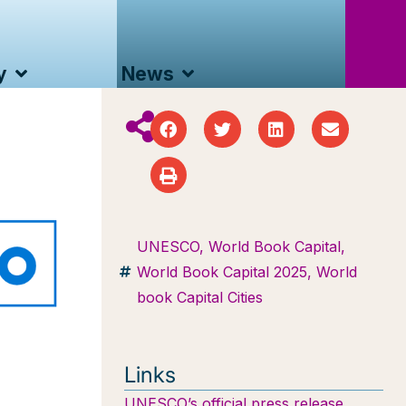
y
News
UNESCO
,
World Book Capital
,
World Book Capital 2025
,
World
book Capital Cities
Links
UNESCO’s official press release