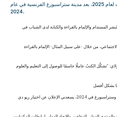
أعلنت اليونسكو مدينة ريو دي جانيرو البرازيلية عاصمةً عالمية للكتاب لعام 2025، بعد مدينة ستراسبورغ الفرنسية في عام
2024.
لنشر المستدام والإلمام بالقراءة والكتابة لدى الشباب في
على التغيير الاجتماعي، من خلال -على سبيل المثال- الإلمام بالقراءة
 لليونسكو، أودري أزولاي: “تشكِّل الكتبُ عاملًا حاسمًا للوصول إلى التعليم والعلوم
ولذلك؛ تختار اليونسكو عاصمةً عالمية للكتاب كل عام. وبعد اختيار أكرا في 2023، وستراسبورغ في 2024، يسعدني الإعلان عن اختيار ريو دي
تب والمنتدى الدولي للمؤلفين والاتحاد الدولي لرابطات المكتبات