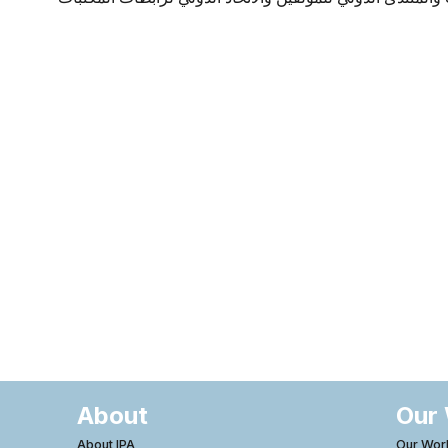
About
Our
About IPA
Our Wor