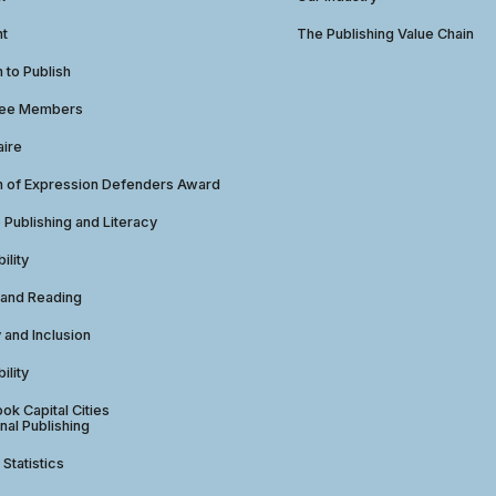
ht
The Publishing Value Chain
to Publish
tee Members
aire
 of Expression Defenders Award
e Publishing and Literacy
ility
 and Reading
y and Inclusion
ility
ok Capital Cities
nal Publishing
 Statistics