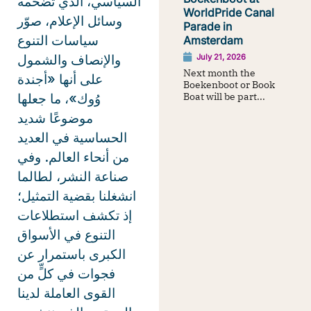
السياسي، الذي تضخمه
WorldPride Canal
وسائل الإعلام، صوّر
Parade in
سياسات التنوع
Amsterdam
والإنصاف والشمول
July 21, 2026
Next month the
على أنها «أجندة
Boekenboot or Book
Boat will be part...
وُوك»، ما جعلها
موضوعًا شديد
الحساسية في العديد
من أنحاء العالم. وفي
صناعة النشر، لطالما
انشغلنا بقضية التمثيل؛
إذ تكشف استطلاعات
التنوع في الأسواق
الكبرى باستمرار عن
فجوات في كلٍّ من
القوى العاملة لدينا