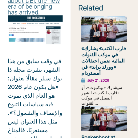
about DEI: the new
era of belonging
Related
has arrived.
«قارب الكتب» يشارك
في موكب القنوات
في وقت سابق من هذا
المائية ضمن احتفالات
«وورلد برايد» في
الشهر، نشرت مجلة ذا
أمستردام
بوك سيلر مقالًا بعنوان:
July 21, 2026
«هل يكون عام 2026
سيشارك «بوكنبوت»، أو
«قارب الكتب»، الشهر
هو العام الذي تموت
المقبل في موكب
القنوات...
فيه سياسات التنوع
والإنصاف والشمول؟».
مثل هذا العنوان ليس
مستغربًا. فالمناخ
Boekenboot at