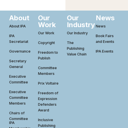
About
Our
Our
News
Work
Industry
About IPA
News
Our Work
Our Industry
IPA
Book Fairs
Secretariat
and Events
Copyright
The
Publishing
Governance
IPA Events
Freedom to
Value Chain
Publish
Secretary
General
Committee
Members
Executive
Committee
Prix Voltaire
Executive
Freedom of
Committee
Expression
Members
Defenders
Award
Chairs of
Committee
Inclusive
IPA
Publishing