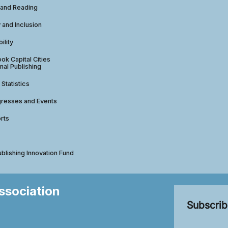
 and Reading
y and Inclusion
ility
ok Capital Cities
nal Publishing
 Statistics
gresses and Events
rts
ublishing Innovation Fund
Association
Subscrib