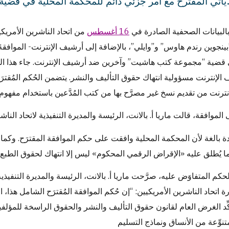
مر جزئي دائم للمحكمة المحلية في قضية "مجموعة كتب هاشيت" وآخرين ضد أرشيف الإنترنت.
بالبيانات الصحفية الصادرة في
16 أغسطس
من اتحاد الناشرين الأمريك
بينجوين رندم هاوس” و”وايلي”، بالإضافة إلى أرشيف الإنترنت- الموافقة
الإنترنت مسؤولية انتهاك حقوق التأليف والنشر. يتضمن الحُكم المُقترَح، 
حكم المتفاوَض عليه، صرَّحت ماريا أ. بالانت، الرئيسة والمديرة التنفيذية ل
 اتحاد الناشرين الأمريكيين: “إن حُكم الموافقة المُقترَح الشامل هذا،
ؤكِّد الغرض العام لقانون حقوق التأليف والنشر والحقوق الراسخة للمؤلف