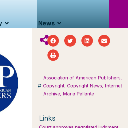
y
News
Association of American Publishers
,
Copyright
,
Copyright News
,
Internet
Archive
,
Maria Pallante
Links
Court approves negotiated judgment