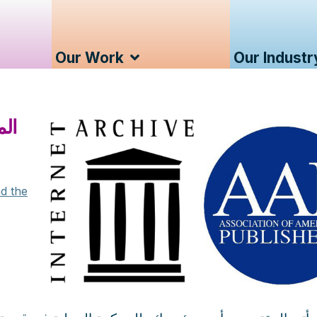
Our Work
Our Industr
الم
d the