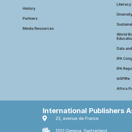
Literacy
History
Diversit
Partners
Sustainab
Media Resources
World Bo
Educatio
Data and
IPA Con
IPA Repo
InSPIRe
Africa P
International Publishers 
23, avenue de France
1202 Geneva, Switzerland