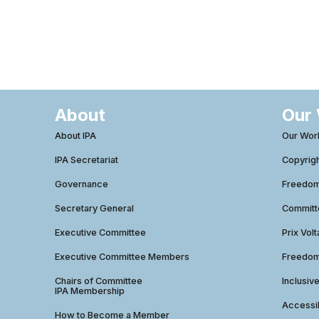
About
Our
About IPA
Our Wor
IPA Secretariat
Copyrig
Governance
Freedom 
Secretary General
Commit
Executive Committee
Prix Volt
Executive Committee Members
Freedom
Chairs of Committee
Inclusiv
IPA Membership
Accessib
How to Become a Member