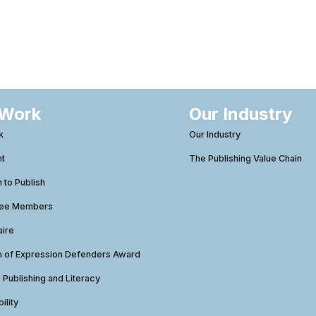
 Work
Our Industry
k
Our Industry
ht
The Publishing Value Chain
to Publish
tee Members
aire
 of Expression Defenders Award
e Publishing and Literacy
ility