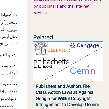
يأتي المقترح مع أ
by publishers and the Internet
Archive
واستشهادًا 
بابلشرز” و”
Related
حمَّل أرشيف 
أرشيف الإنترنت من تقديم نسخ غير مصرَّح بها من كتب المُدَّعين باستخدام مفهوم “الإقراض الرقمي المحكوم”.
وتعليقًا على الموافقة، قالت ماريا أ. بالانت، الرئيسة والمديرة التنفيذية لاتحاد الناشرين الأمريكيين:
مفادُه أن ما يُطلق عليه «الإقراض الرقمي المحكوم» ليس إلا انتهاك لحقوق الطبع والنشر”.
عند تقديم ال
Publishers and Authors File
ومجلس إدارة
Class Action Lawsuit Against
الانتهاك، ي
Google for Willful Copyright
Infringement to Develop Gemini
مجموعة متنوِّعة من الأنساق ونماذج التسليم”.