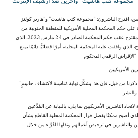
يين، اقترح الناشرون: “مجموعة كتب هاشيت” و”هاربر كولنز
َ على حكم المحكمة المحلية الأمريكية للمنطقة الجنوبية من
نيويورك في قضية “مجموعة كتب هاشيت” وآخرين ضد أرشيف الإنترنت. جاء هذا المقتَرَح عقب حكم المحكمة الصادر في 24 مارس 2023، الذي
الذي وافقت عليه المحكمة المحلية، أمرًا قضائيًّا دائمًا يمنع
“نشعر بسعادة بالغة لأن المحكمة المحلية وافقت على حكم الموافقة المقترَح. وكما ذكرنا من قبل، فإن هذا يشكِّل نهاية مُناسِبة لاكتشاف حاسِمٍ
اتحاد الناشرين الأمريكيين بما يلي، بالنيابة عن المُدَّعين
 الذي أصبح ممكنًا بفضل قرار المحكمة المحلية القاطع بشأن
ين والناشرين في ترخيص أعمالهم ونقلها للقُرَّاء من خلال