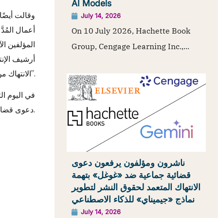
AI Models
وقالت أيضًا
July 14, 2026
On 10 July 2026, Hachette Book
المؤلفين ال
Group, Cengage Learning Inc.,...
أرشيف الإنت
الانتهاك من أرشيف الإنترنت؛ ممَّا يؤدِّي إلى إيجاد حلٍّ فعَّال لأصحاب الحقوق المتضرِّرين”.
في اليوم ال
دعوى قضائية ضد أرشيف الإنترنت، بدعوى انتهاك حقوق التأليف والنشر بسبب أرشيف البثِّ لديه للموسيقى الرقمية من السجلات القديمة.
ناشرون ومؤلفون يرفعون دعوى
قضائية جماعية ضد «غوغل» بتهمة
الانتهاك المتعمد لحقوق النشر لتطوير
نماذج «جيميناي» للذكاء الاصطناعي
July 14, 2026