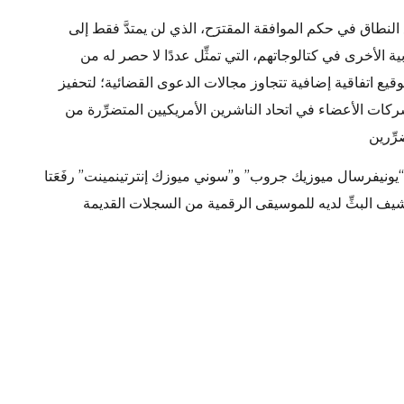
النطاق في حكم الموافقة المقترَح، الذي لن يمتدَّ فقط إلى
ن أيضًا إلى آلاف الأعمال الأدبية الأخرى في كتالوجاتهم، التي تمثِّل عددًا لا حصر له من
وقيع اتفاقية إضافية تتجاوز مجالات الدعوى القضائية؛ لتحفيز
كات الأعضاء في اتحاد الناشرين الأمريكيين المتضرِّرة من
“يونيفرسال ميوزيك جروب” و”سوني ميوزك إنترتينمينت” رفَعَتا