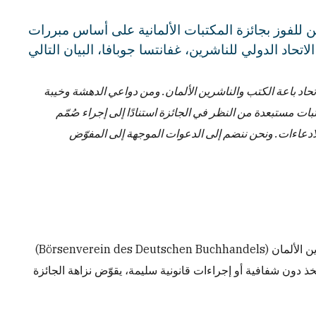
 للفوز بجائزة المكتبات الألمانية على أساس مبررات
تحاد الدولي للناشرين، غفانتسا جوبافا، البيان التالي
اتحاد باعة الكتب والناشرين الألمان. ومن دواعي الدهشة وخيبة
 مكتبات مستبعدة من النظر في الجائزة استنادًا إلى إجراء صُمّم
لادعاءات. ونحن ننضم إلى الدعوات الموجهة إلى المفوّض
يدعم الاتحاد الأوروبي والدولي لبائعي الكتب (EIBF) بقوة اتحاد باعة الكتب والناشرين الألمان (Börsenverein des Deutschen Buchhandels)
تُّخذ دون شفافية أو إجراءات قانونية سليمة، يقوّض نزاهة الجائزة