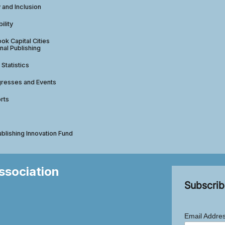
y and Inclusion
ility
ok Capital Cities
nal Publishing
 Statistics
gresses and Events
rts
ublishing Innovation Fund
Association
Subscrib
Email Addre