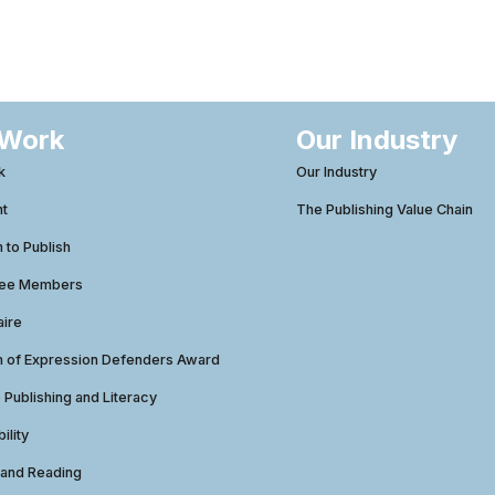
 Work
Our Industry
k
Our Industry
ht
The Publishing Value Chain
to Publish
tee Members
aire
 of Expression Defenders Award
e Publishing and Literacy
ility
 and Reading