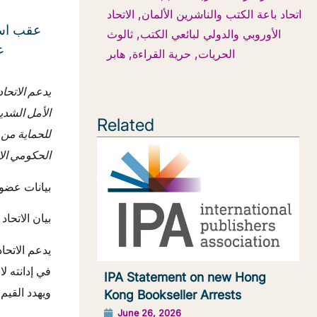
اتحاد باعة الكتب والناشرين الألمان
,
الاتحاد
عقب است
الأوروبي والدولي لبائعي الكتب
,
ثالوث
غ
الحريات
,
حرية القراءة
,
هابر
يدعم الاتحا
الأمل الشديد
Related
للحماية من 
الحكومي الا
بيانات عضو 
بيان الاتحاد
في إدانته لا
IPA Statement on new Hong
ويهدد القيم 
Kong Bookseller Arrests
June 26, 2026