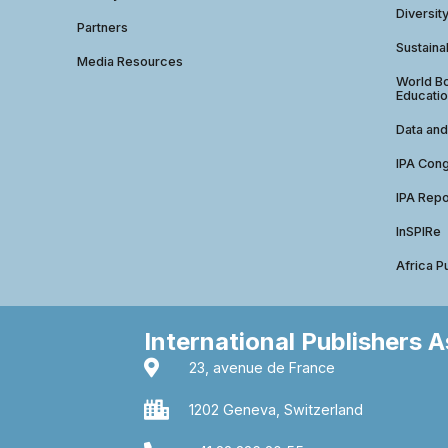
Diversit
Partners
Sustainab
Media Resources
World Bo
Educatio
Data and
IPA Con
IPA Repo
InSPIRe
Africa P
International Publishers 
23, avenue de France
1202 Geneva, Switzerland