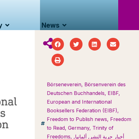
y
News
Börseneverein
,
Börsenverein des
Deutschen Buchhandels
,
EIBF
,
European and International
Booksellers Federation (EIBF)
,
Freedom to Publish news
,
Freedom
to Read
,
Germany
,
Trinity of
أخبار حرية النشر
,
ألمانيا
,
,
Freedoms