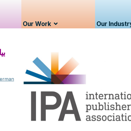
Our Work
Our Industr
بي
German