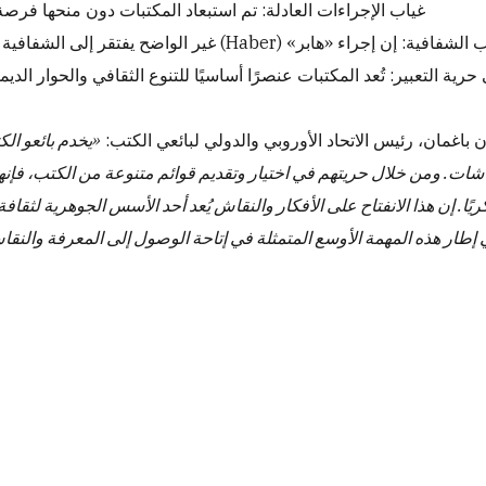
غياب الإجراءات العادلة: تم استبعاد المكتبات دون منحها فرصة 
: إن إجراء «هابر» (Haber) غير الواضح يفتقر إلى الشفافية وإمكانية الطعن، مما يقوّض الثقة في نظام الجائزة بأكمله.
رية التعبير: تُعد المكتبات عنصرًا أساسيًا للتنوع الثقافي والحوار ال
ن باغمان، رئيس الاتحاد الأوروبي والدولي لبائعي الكتب:
«يخدم بائعو ال
اشات. ومن خلال حريتهم في اختيار وتقديم قوائم متنوعة من الكتب، فإ
ًا. إن هذا الانفتاح على الأفكار والنقاش يُعد أحد الأسس الجوهرية لثق
 إطار هذه المهمة الأوسع المتمثلة في إتاحة الوصول إلى المعرفة والنقا