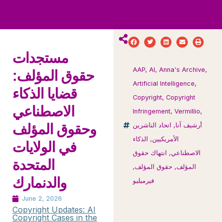
ws
ut
ork
ustry
مستجدات
AAP
,
AI
,
Anna's Archive
,
حقوق المؤلف:
Artificial Intelligence
,
قضايا الذكاء
Copyright
,
Copyright
الاصطناعي
Infringement
,
Vermillio
,
أرشيف آنا
,
اتحاد الناشرين
وحقوق المؤلف
الأمريكيين
,
الذكاء
في الولايات
الاصطناعي
,
انتهاك حقوق
المتحدة
المؤلف
,
حقوق المؤلف
,
والدنمارك
فيرميليو
June 2, 2026
Copyright Updates: AI
Copyright Cases in the