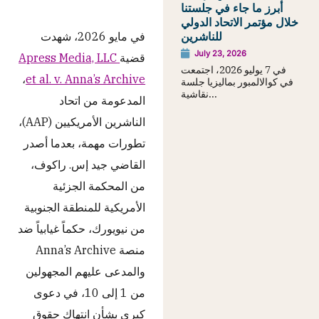
أبرز ما جاء في جلستنا
خلال مؤتمر الاتحاد الدولي
في مايو 2026، شهدت
للناشرين
July 23, 2026
قضية
Apress Media, LLC
في 7 يوليو 2026، اجتمعت
،
et al. v. Anna’s Archive
في كوالالمبور بماليزيا جلسة
نقاشية...
المدعومة من اتحاد
الناشرين الأمريكيين (AAP)،
تطورات مهمة، بعدما أصدر
القاضي جيد إس. راكوف،
من المحكمة الجزئية
الأمريكية للمنطقة الجنوبية
من نيويورك، حكماً غيابياً ضد
منصة Anna’s Archive
والمدعى عليهم المجهولين
من 1 إلى 10، في دعوى
كبرى بشأن انتهاك حقوق