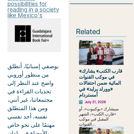
possibilities for
reading in a society
like Mexico's
Related
بوصفي إسبانيًا، أنطلق
«قارب الكتب» يشارك
من منظور أوروبي
في موكب القنوات
واضح عند النظر إلى
المائية ضمن احتفالات
«وورلد برايد» في
تحديات القراءة في
أمستردام
مجتمعاتنا، غير أنني،
July 21, 2026
ومن هذا المنطلق
سيشارك «بوكنبوت»، أو
«قارب الكتب»، الشهر
نفسه، أجد نفسي
المقبل في موكب
القنوات...
مهتمًا على نحو خاص
بالأوضاع في بلدان