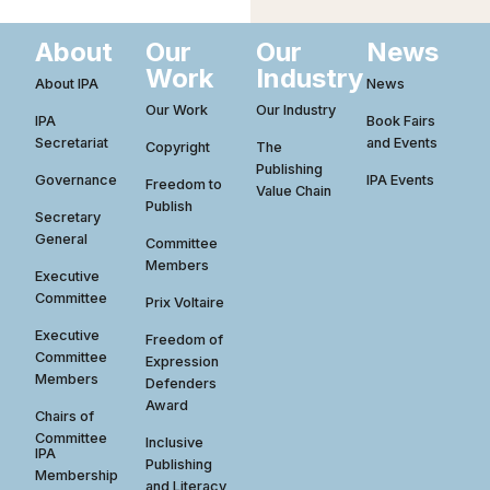
About
Our
Our
News
Work
Industry
About IPA
News
Our Work
Our Industry
IPA
Book Fairs
Secretariat
and Events
Copyright
The
Publishing
Governance
IPA Events
Freedom to
Value Chain
Publish
Secretary
General
Committee
Members
Executive
Committee
Prix Voltaire
Executive
Freedom of
Committee
Expression
Members
Defenders
Award
Chairs of
Committee
Inclusive
IPA
Publishing
Membership
and Literacy