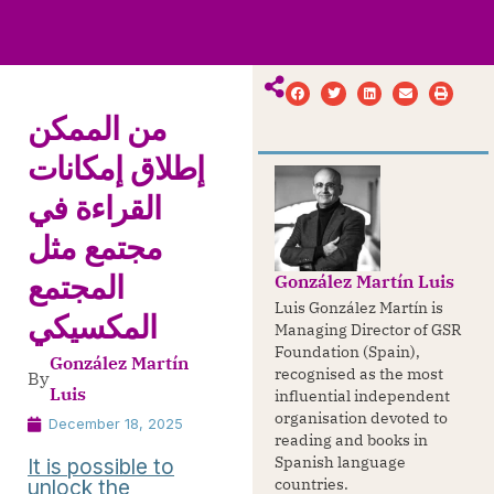
ws
ut
ork
ustry
من الممكن
إطلاق إمكانات
القراءة في
مجتمع مثل
González Martín Luis
المجتمع
Luis González Martín is
المكسيكي
Managing Director of GSR
Foundation (Spain),
González Martín
recognised as the most
By
Luis
influential independent
organisation devoted to
December 18, 2025
reading and books in
Spanish language
It is possible to
unlock the
countries.