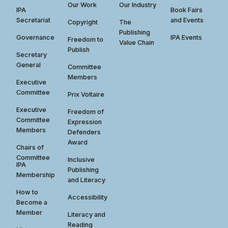
Our Work
Our Industry
IPA
Book Fairs
Secretariat
and Events
Copyright
The
Publishing
Governance
IPA Events
Freedom to
Value Chain
Publish
Secretary
General
Committee
Members
Executive
Committee
Prix Voltaire
Executive
Freedom of
Committee
Expression
Members
Defenders
Award
Chairs of
Committee
Inclusive
IPA
Publishing
Membership
and Literacy
How to
Accessibility
Become a
Member
Literacy and
Reading