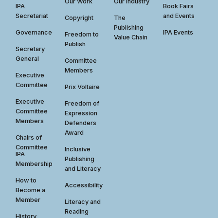
Our Work
Our Industry
IPA
Book Fairs
Secretariat
and Events
Copyright
The
Publishing
Governance
IPA Events
Freedom to
Value Chain
Publish
Secretary
General
Committee
Members
Executive
Committee
Prix Voltaire
Executive
Freedom of
Committee
Expression
Members
Defenders
Award
Chairs of
Committee
Inclusive
IPA
Publishing
Membership
and Literacy
How to
Accessibility
Become a
Member
Literacy and
Reading
History