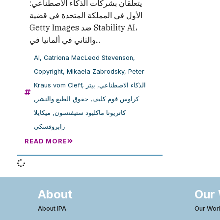
يتعلقان بشركات الذكاء الاصطناعي:
الأول في المملكة المتحدة في قضية
Getty Images ضد Stability AI،
والثاني في ألمانيا في...
AI
,
Catriona MacLeod Stevenson
,
Copyright
,
Mikaela Zabrodsky
,
Peter
Kraus vom Cleff
,
بيتر
,
الذكاء الاصطناعي
,
حقوق الطبع والنشر
,
كراوس فوم كليف
ميكايلا
,
كاتريونا ماكليود ستيفنسون
زابروفسكي
READ MORE
About
Our
About IPA
Our Wor