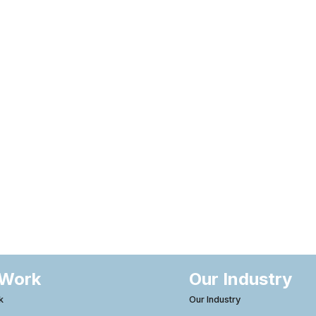
 Work
Our Industry
k
Our Industry