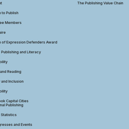
ht
The Publishing Value Chain
to Publish
tee Members
aire
 of Expression Defenders Award
e Publishing and Literacy
ility
 and Reading
y and Inclusion
ility
ok Capital Cities
nal Publishing
 Statistics
gresses and Events