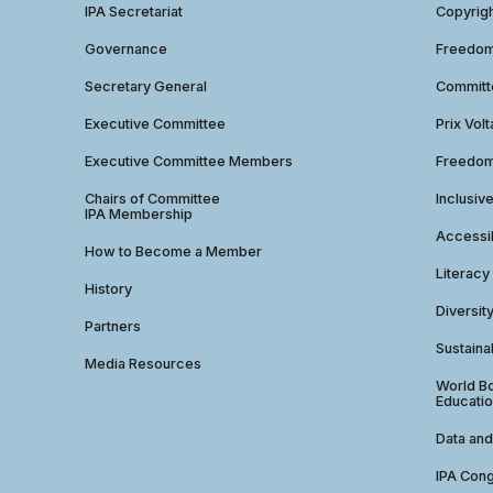
IPA Secretariat
Copyrig
Governance
Freedom 
Secretary General
Commit
Executive Committee
Prix Volt
Executive Committee Members
Freedom
Chairs of Committee
Inclusiv
IPA Membership
Accessib
How to Become a Member
Literacy
History
Diversit
Partners
Sustainab
Media Resources
World Bo
Educatio
Data and
IPA Con