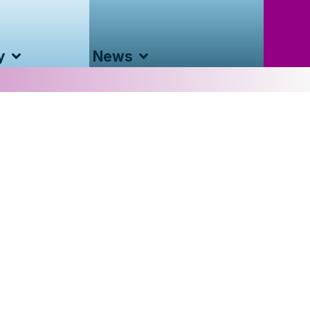
y
News