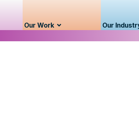
Our Work
Our Industr