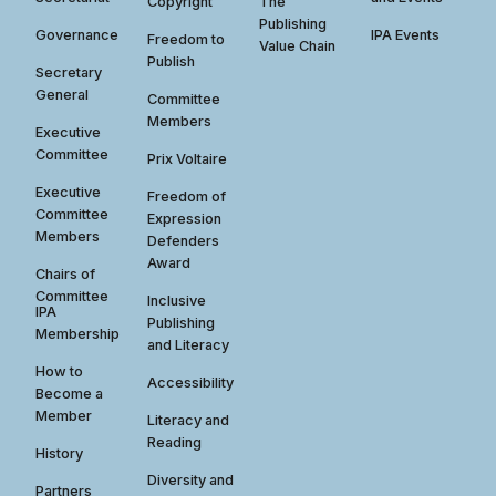
Copyright
The
Publishing
Governance
IPA Events
Freedom to
Value Chain
Publish
Secretary
General
Committee
Members
Executive
Committee
Prix Voltaire
Executive
Freedom of
Committee
Expression
Members
Defenders
Award
Chairs of
Committee
Inclusive
IPA
Publishing
Membership
and Literacy
How to
Accessibility
Become a
Member
Literacy and
Reading
History
Diversity and
Partners