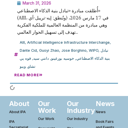
March 31, 2026
أُطلقت مبادرة «تبادل بنية الذكاء الاصطناعي»
(AIII، وتُنطق: إيه-تريبل-آي) في 17 مارس 2026،
وهي مبادرة من المنظمة العالمية للملكية الفكرية
تهدف إلى تسهيل الحوار العالمي...
AIII
,
Artificial Intelligence Infrastructure Interchange
,
Dante Cid
,
Guoyi Zhao
,
Jose Borghino
,
WIPO
,
تبادل
قوه يي
,
دانتي سيد
,
خوسيه بورغينو
,
بنية الذكاء الاصطناعي
ويبو
,
تشاو
READ MORE
About
Our
Our
News
Work
Industry
About IPA
News
Our Work
Our Industry
IPA
Book Fairs
Secretariat
and Events