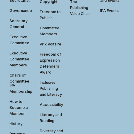
Secretariat
and Events
Copyright
The
Publishing
Governance
IPA Events
Freedom to
Value Chain
Publish
Secretary
General
Committee
Members
Executive
Committee
Prix Voltaire
Executive
Freedom of
Committee
Expression
Members
Defenders
Award
Chairs of
Committee
Inclusive
IPA
Publishing
Membership
and Literacy
How to
Accessibility
Become a
Member
Literacy and
Reading
History
Diversity and
Partners