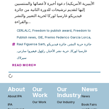
الأيبيرية الأمريكية) دعوة أخيرة لأعضائها والمنتسبين
إليها لتقديم ترشيحات للدورة الثانية من جائزة
فيديريكو غارسيا لوركا لحرية التعبير والنشر
والقراءة....
CERLALC
,
Freedom to publish award
,
Freedom to
Publish news
,
GIE
,
Premio Federico García Lorca
,
Raul Figueroa Sarti
,
جائزة فيديريكو
,
جائزة حرية النشر
,
راؤول فيغيروا سارتي
,
حرية نشر الأخبار
,
غارسيا لوركا
سيرلاك
READ MORE
About
Our
Our
News
Work
Industry
About IPA
News
Our Work
Our Industry
IPA
Book Fairs