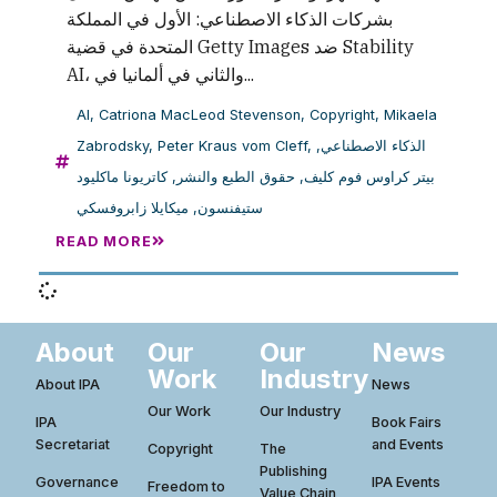
بشركات الذكاء الاصطناعي: الأول في المملكة
المتحدة في قضية Getty Images ضد Stability
AI، والثاني في ألمانيا في...
AI
,
Catriona MacLeod Stevenson
,
Copyright
,
Mikaela
Zabrodsky
,
Peter Kraus vom Cleff
,
,
الذكاء الاصطناعي
كاتريونا ماكليود
,
حقوق الطبع والنشر
,
بيتر كراوس فوم كليف
ميكايلا زابروفسكي
,
ستيفنسون
READ MORE
About
Our
Our
News
Work
Industry
About IPA
News
Our Work
Our Industry
IPA
Book Fairs
Secretariat
and Events
Copyright
The
Publishing
Governance
IPA Events
Freedom to
Value Chain