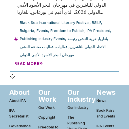
الدولي للناشرين في مهرجان البحر الأسود الأدبي
الدولي 2026، الذي أُقيم في بورغاس، بلغاريا...
Black Sea International Literary Festival
,
BSILF
,
Bulgaria
,
Events
,
Freedom to Publish
,
IPA President
,
Publishing industry Events
,
رئيسة
,
حرية النشر
,
بلغاريا
,
فعاليات صناعة النشر
,
فعاليات
,
الاتحاد الدولي للناشرين
مهرجان البحر الأسود الأدبي الدولي
READ MORE
About
Our
Our
News
Work
Industry
About IPA
News
Our Work
Our Industry
IPA
Book Fairs
Secretariat
and Events
Copyright
The
Publishing
Governance
IPA Events
Freedom to
Value Chain