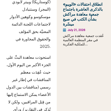
(كوستاريكا) وبيتر لابودي
انطلاق احتفالات «الويبو»
بالذكرى العاشرة باجتماع
(المجر). وستتبادل
جمعية معاهدة مراكش
موسكوسو وكوهين الأدوار
بشأن الكتب في صيغ
ميسّرة
لاجتماعات اللجنة الدائمة
July 21, 2026
المعنيَّة بحق المؤلف
عُقدت جمعية معاهدة مراكش
والحقوق المجاورة في
في مقر المنظمة العالمية
للملكية الفكرية...
2025.
استحوذت معاهدة البثِّ على
الجزء الأكبر من اليوم الأول،
حيث عُقِدَت معظم
المناقشات في إطار غير
رسمي (مناقشات بين الدول
الأعضاء يمكن الاستماع إليها
من قِبَل المراقبين، ولكن لا
تُذكر في التقارير). ورأى