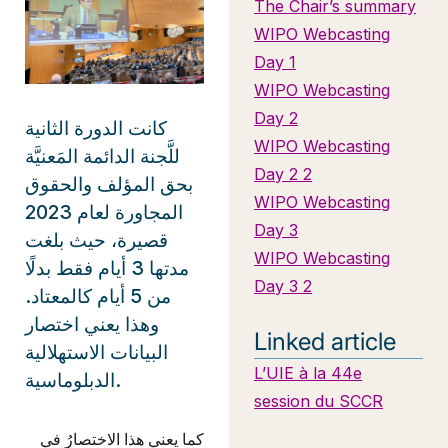
The Chair’s summary
WIPO Webcasting
Day 1
WIPO Webcasting
Day 2
كانت الدورة الثانية
WIPO Webcasting
للَّجنة الدائمة المَعنيَّة
Day 2 2
بحق المؤلف والحقوق
WIPO Webcasting
المجاورة لعام 2023
Day 3
قصيرة، حيث بلغت
WIPO Webcasting
مدتها 3 أيام فقط بدلًا
Day 3 2
من 5 أيام كالمعتاد.
وهذا يعني اختصار
Linked article
البيانات الاستهلالية
L’UIE à la 44e
الدبلوماسية.
session du SCCR
كما يعني هذا الاختصارُ في