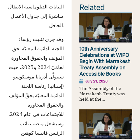
Related
البيانات الدبلوماسية الانتقالَ
مباشرةً إلى جدول الأعمال
الحافل.
وقد جرى تثبيت رؤساء
اللجنة الدائمة المعنيَّة بحق
10th Anniversary
Celebrations at WIPO
المؤلف والحقوق المجاورة
Begin With Marrakesh
لعامَيْ 2024 و2025، حيث
Treaty Assembly on
Accessible Books
ستتولَّى أدريانا موسكوسو
July 21, 2026
(إسبانيا) رئاسة اللجنة
The Assembly of the
Marrakesh Treaty was
الدائمة المعنيَّة بحقِّ المؤلف
held at the...
والحقوق المجاورة
للاجتماعات في عام 2024،
وسيشغل منصب نائب
الرئيس فانيسا كوهين