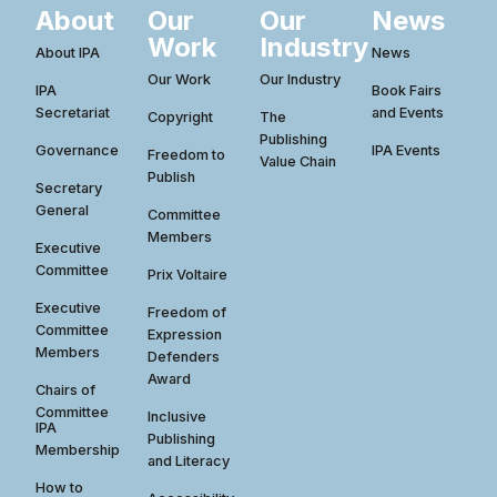
About
Our
Our
News
Work
Industry
About IPA
News
Our Work
Our Industry
IPA
Book Fairs
Secretariat
and Events
Copyright
The
Publishing
Governance
IPA Events
Freedom to
Value Chain
Publish
Secretary
General
Committee
Members
Executive
Committee
Prix Voltaire
Executive
Freedom of
Committee
Expression
Members
Defenders
Award
Chairs of
Committee
Inclusive
IPA
Publishing
Membership
and Literacy
How to