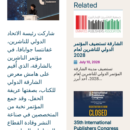
Related
شاركت رئيسة الاتحاد
الدولي للناشرين،
الشارقة تستضيف المؤتمر
غفانتسا جوابافا، في
الدولي للناشرين لعام
2028
مؤتمر الناشرين
July 10, 2026
بالشارقة، الذي أُقيم
تستضيف مدينة الشارقة
على هامش معرض
المؤتمر الدولي للناشرين لعام
2028، أحد أبرز...
الشارقة الدولي
للكتاب، بصفتها عريفة
الحفل. وقد جمع
المؤتمر نخبة من
المتخصصين في صناعة
النشر وقادة القطاع
35th International
Publishers Congress