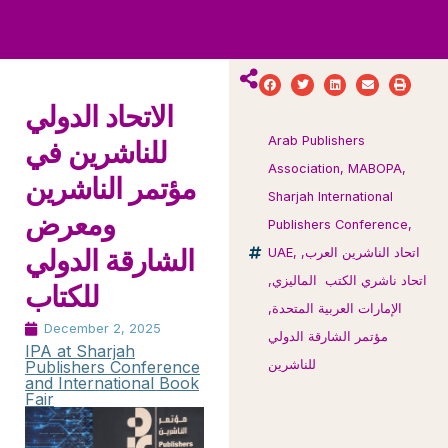
ws
ut
ork
ustry
الاتحاد الدولي
Arab Publishers
للناشرين في
Association
,
MABOPA
,
مؤتمر الناشرين
Sharjah International
ومعرض
Publishers Conference
,
اتحاد الناشرين العرب
,
,
UAE
الشارقة الدولي
اتحاد ناشري الكتب الماليزي
,
للكتاب
الإمارات العربية المتحدة
,
December 2, 2025
مؤتمر الشارقة الدولي
IPA at Sharjah
للناشرين
Publishers Conference
and International Book
Fair