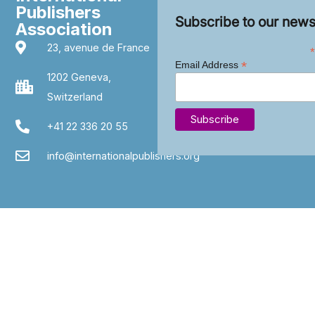
Publishers
Subscribe to our news
Association
23, avenue de France
*
*
Email Address
1202 Geneva,
Switzerland
+41 22 336 20 55
info@internationalpublishers.org