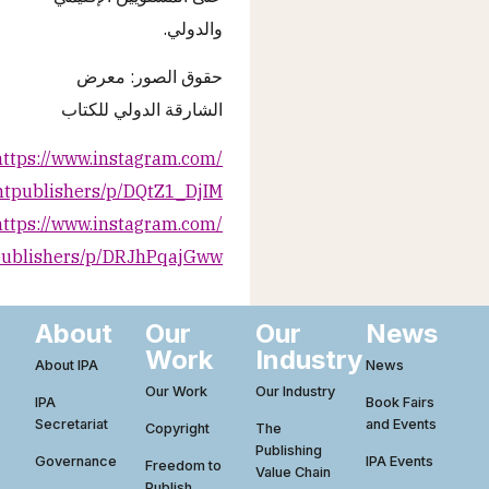
والدولي.
حقوق الصور: معرض
الشارقة الدولي للكتاب
https://www.instagram.com/
ntpublishers/p/DQtZ1_DjIM_/
https://www.instagram.com/
publishers/p/DRJhPqajGww/
About
Our
Our
News
Work
Industry
About IPA
News
Our Work
Our Industry
IPA
Book Fairs
Secretariat
and Events
Copyright
The
Publishing
Governance
IPA Events
Freedom to
Value Chain
Publish