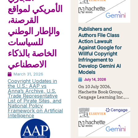
الأمريكي لمواقع
القرصنة،
Publishers and
والإطار الوطني
Authors File Class
للسياسات
Action Lawsuit
Against Google for
الخاصة بالذكاء
Willful Copyright
Infringement to
الاصطناعي
Develop Gemini AI
Models
March 31, 2026
July 14, 2026
Copyright Updates in
the U.S.: AAP vs
On 10 July 2026,
Anna’s Archive, U.S.
Hachette Book Group,
Trade Representative
Cengage Learning Inc.,...
List of Pirate Sites, and
National Policy
Framework on Artificial
Intelligence