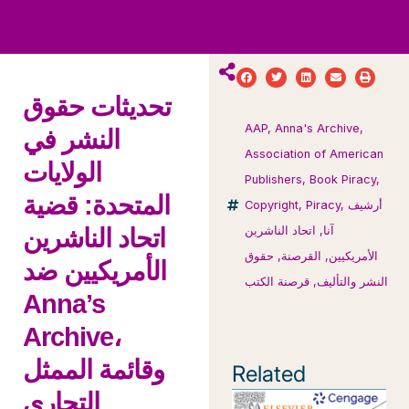
ws
ut
ork
ustry
تحديثات حقوق
AAP
,
Anna's Archive
,
النشر في
Association of American
الولايات
Publishers
,
Book Piracy
,
المتحدة: قضية
أرشيف
,
Piracy
,
Copyright
آنا
,
اتحاد الناشرين
اتحاد الناشرين
الأمريكيين
,
القرصنة
,
حقوق
الأمريكيين ضد
النشر والتأليف
,
قرصنة الكتب
Anna’s
Archive،
وقائمة الممثل
Related
التجاري