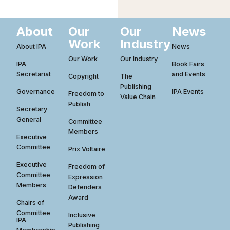
About
Our
Our
News
Work
Industry
About IPA
News
Our Work
Our Industry
IPA
Book Fairs
Secretariat
and Events
Copyright
The
Publishing
Governance
IPA Events
Freedom to
Value Chain
Publish
Secretary
General
Committee
Members
Executive
Committee
Prix Voltaire
Executive
Freedom of
Committee
Expression
Members
Defenders
Award
Chairs of
Committee
Inclusive
IPA
Publishing