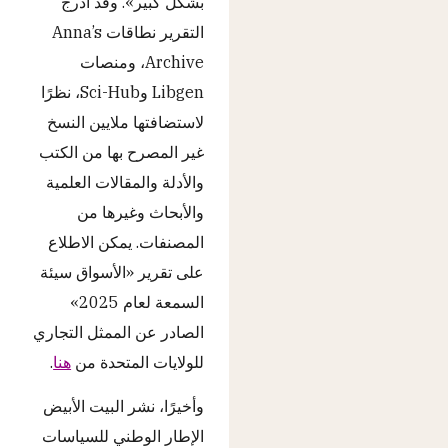
بشكل كبير». وقد أدرج
التقرير نطاقات Anna’s
Archive، ومنصات
Libgen وSci-Hub، نظرًا
لاستضافتها ملايين النسخ
غير المصرح بها من الكتب
والأدلة والمقالات العلمية
والأبحاث وغيرها من
المصنفات. يمكن الاطلاع
على تقرير «الأسواق سيئة
السمعة لعام 2025»
الصادر عن الممثل التجاري
للولايات المتحدة من
هنا
.
وأخيرًا، نشر البيت الأبيض
الإطار الوطني للسياسات