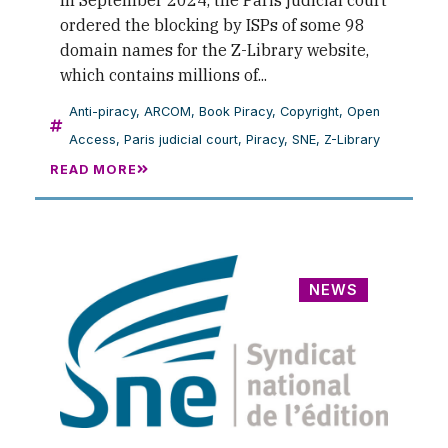
In September 2024, the Paris judicial court
ordered the blocking by ISPs of some 98
domain names for the Z-Library website,
which contains millions of...
Anti-piracy
,
ARCOM
,
Book Piracy
,
Copyright
,
Open
Access
,
Paris judicial court
,
Piracy
,
SNE
,
Z-Library
READ MORE
NEWS