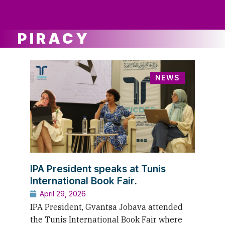
ws
ut
ork
ustry
PIRACY
NEWS
IPA President speaks at Tunis
International Book Fair.
April 29, 2026
IPA President, Gvantsa Jobava attended
the Tunis International Book Fair where