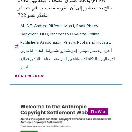
(AIE) واتحاد ناشري الصحف الإيطاليين (FIEG)
نتائج بحث تشير إلى أن القرصنة تتسبب في خسائر
تُقدَّر بنحو 722...
AI
,
AIE
,
Andrea Riffeser Monti
,
Book Piracy
,
Copyright
,
FIEG
,
Innocenzo Cipoletta
,
Italian
Publishers Association
,
Piracy
,
Publishing industry
,
اتحاد الناشرين
,
إينوتشينزو تشيبوليتا
,
أندريا ريفيسر مونتي
قطاع
,
صناعة النشر
,
القرصنة
,
الذكاء الاصطناعي
,
الإيطاليين
النشر
READ MORE
NEWS