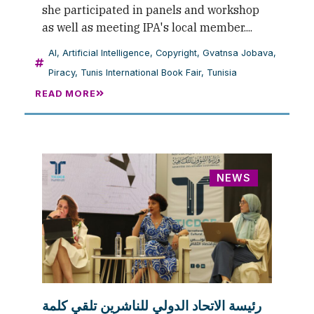
she participated in panels and workshop
as well as meeting IPA's local member....
AI
,
Artificial Intelligence
,
Copyright
,
Gvatnsa Jobava
,
Piracy
,
Tunis International Book Fair
,
Tunisia
READ MORE
NEWS
رئيسة الاتحاد الدولي للناشرين تلقي كلمة