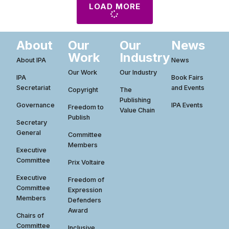
LOAD MORE
About
Our
Our
News
Work
Industry
About IPA
News
Our Work
Our Industry
IPA
Book Fairs
Secretariat
and Events
Copyright
The
Publishing
Governance
IPA Events
Freedom to
Value Chain
Publish
Secretary
General
Committee
Members
Executive
Committee
Prix Voltaire
Executive
Freedom of
Committee
Expression
Members
Defenders
Award
Chairs of
Committee
Inclusive