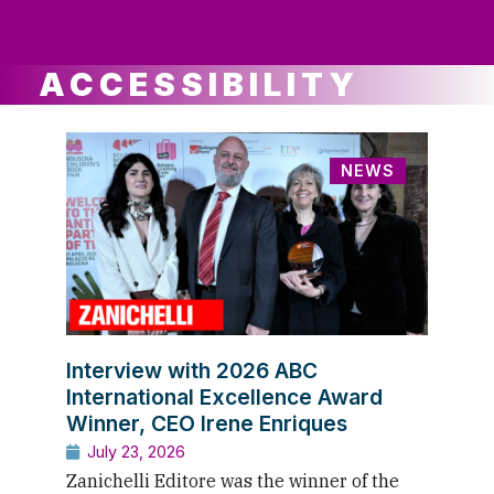
ws
ut
ork
ustry
ACCESSIBILITY
NEWS
Interview with 2026 ABC
International Excellence Award
Winner, CEO Irene Enriques
July 23, 2026
Zanichelli Editore was the winner of the