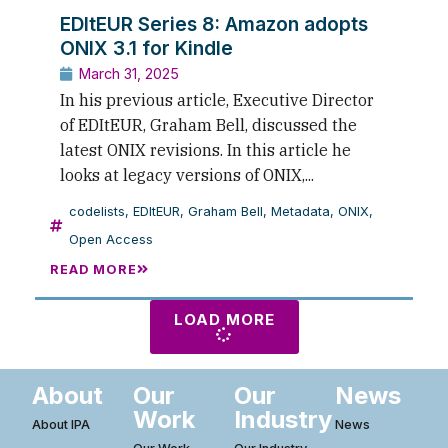
EDItEUR Series 8: Amazon adopts
ONIX 3.1 for Kindle
March 31, 2025
In his previous article, Executive Director
of EDItEUR, Graham Bell, discussed the
latest ONIX revisions. In this article he
looks at legacy versions of ONIX,...
codelists
,
EDItEUR
,
Graham Bell
,
Metadata
,
ONIX
,
Open Access
READ MORE
LOAD MORE
About
Our
Our
News
Work
Industry
About IPA
News