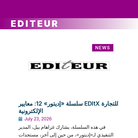
ws
ut
ork
ustry
EDITEUR
NEWS
سلسلة «إديتور» 12: معايير EDItX للتجارة
الإلكترونية
July 23, 2026
في هذه السلسلة، يشارك غراهام بيل، المدير
التنفيذي لـ«إديتور»، من حين إلى آخر، مستجدات