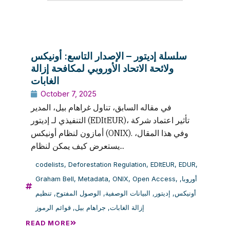
سلسلة إديتور – الإصدار التاسع: أونيكس
ولائحة الاتحاد الأوروبي لمكافحة إزالة
الغابات
October 7, 2025
في مقاله السابق، تناول غراهام بيل، المدير
التنفيذي لـ إديتور (EDItEUR)، تأثير اعتماد شركة
أمازون لنظام أونيكس (ONIX). وفي هذا المقال،
يستعرض كيف يمكن لنظام...
codelists
,
Deforestation Regulation
,
EDItEUR
,
EDUR
,
Graham Bell
,
Metadata
,
ONIX
,
Open Access
,
,
أوروبا
تنظيم
,
الوصول المفتوح
,
البيانات الوصفية
,
إديتور
,
أونيكس
قوائم الرموز
,
جراهام بيل
,
إزالة الغابات
READ MORE