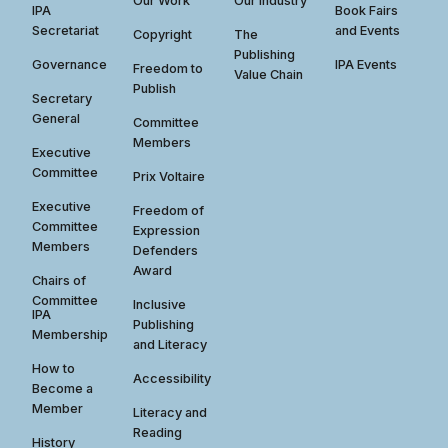
Our Work
Our Industry
IPA
Book Fairs
Secretariat
and Events
Copyright
The
Publishing
Governance
IPA Events
Freedom to
Value Chain
Publish
Secretary
General
Committee
Members
Executive
Committee
Prix Voltaire
Executive
Freedom of
Committee
Expression
Members
Defenders
Award
Chairs of
Committee
Inclusive
IPA
Publishing
Membership
and Literacy
How to
Accessibility
Become a
Member
Literacy and
Reading
History