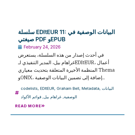
سلسلة EDItEUR 11: البيانات الوصفية في
صيغتي PDF وEPUB
February 24, 2026
في أحدث إصدار من هذه السلسلة، يستعرض
غراهام بيل، المدير التنفيذي لـEDItEUR، أعمال
المنظمة الأخيرة المتعلقة بتحديث معياري Thema
وONIX، إضافة إلى تضمين البيانات الوصفية...
codelists
,
EDItEUR
,
Graham Bell
,
Metadata
,
البيانات
قوائم الأكواد
,
غراهام بيل
,
الوصفية
READ MORE