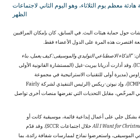
يوم الثلاثاء، وهو اليوم الثاني لاجتماعات SCCR، لكنها دبت فيها الحيوية فجأة في فترة بعد
الظهر
ات حول حماية هيئات البث. في السابق، كان بإمكان المراقبين
تابعة اقتصرت هذه المرة على الدول الأعضاء فقط.
ان:
“الذكاء الاصطناعي التوليدي والموسيقى: كيف يعمل، بناء
، التي نظمها الاتحاد الدولي لناشري الموسيقى (ICMP). وقد أدارت أدريانا بيريث-غيل (المستشارة القانونية الأولى
ا ستراوس (مديرة أولى للتقنيات الاستراتيجية في مجموعة
يونيفرسال ميوزك)، ويوري كرالي (مسؤول أول للشؤون القانونية والسياسات في ICMP)، وإد نيوتن-ريكس (الرئيس التنفيذي لشركة Fairly
الأخلاقي المرخّص، مقابل التحديات التي تفرضها منصات أخرى تواصل
 بشكل جلي على أعمال إبداعية قائمة، موسيقية كانت أو
All I Want for Christm
خلال اجتماعات SCCR). وقد قدّم
في الموسيقى، واستعرضوا نماذج لممارسات شفافة رائدة، بما