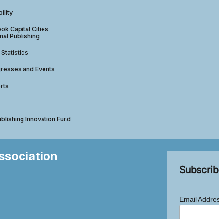
ility
ok Capital Cities
nal Publishing
 Statistics
gresses and Events
rts
ublishing Innovation Fund
Association
Subscrib
Email Addre