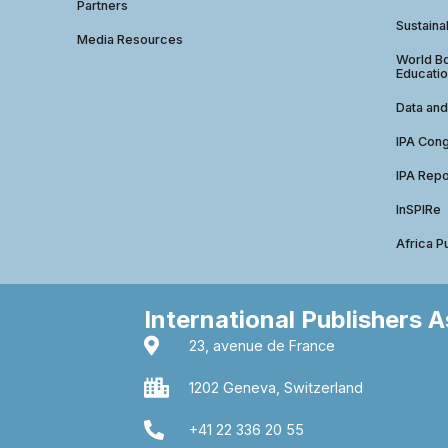
Partners
Sustainab
Media Resources
World Bo
Educatio
Data and
IPA Con
IPA Repo
InSPIRe
Africa P
International Publishers 
23, avenue de France
1202 Geneva, Switzerland
+41 22 336 20 55