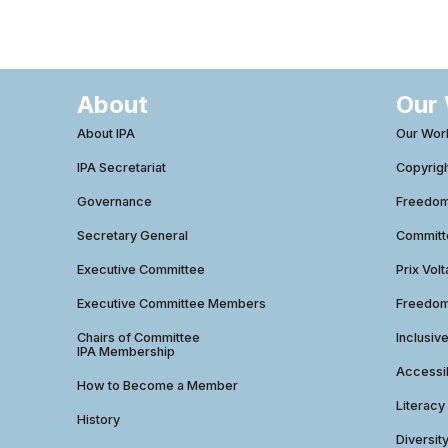
About
Our
About IPA
Our Wor
IPA Secretariat
Copyrig
Governance
Freedom 
Secretary General
Commit
Executive Committee
Prix Volt
Executive Committee Members
Freedom
Chairs of Committee
Inclusiv
IPA Membership
Accessib
How to Become a Member
Literacy
History
Diversit