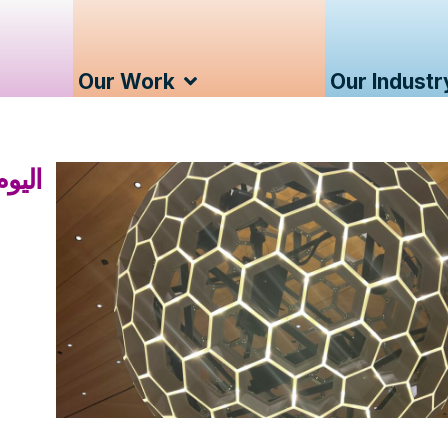
Our Work
Our Industr