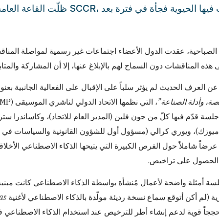
ظلّت القاعة العامة هادئة معظم 
الصباحية، عقدت الدول الأعضاء اجتماعات غير رسمية لمواصلة المناقش
ى هذه المناقشات دون السماح لهم بالإبلاغ عنها، إلا أن المشاركة والم
عن العرف الحديث لم يؤثر سلباً على الإقبال على الفعالية الجانبية بعنو
ة، وأدلة الصناعة”
 ICMP) جلسة قدّم فيها كلّ من جون فلين (المدير العام للاتحاد)، وكاساندر
Train)، عرضاً شاملاً حول الفرص الكبيرة التي يتيحها الذكاء الاصطناعي 
الحصول على تراخيص.
سة أمثلة واضحة لأعمال مُنشأة بواسطة الذكاء الاصطناعي كانت مبنية
 (لم أكن أتوقع سماع نسخة رديئة مولّدة بالذكاء الاصطناعي لأغنية
as
ججاً قوية لدعم إنشاء أطر للترخيص عند استخدام الذكاء الاصطناعي 