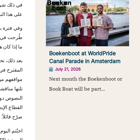
في ذلك شركا
على هذا الن
وفي فترة بع
طُرحت في ال
ما إذا كان ه
Boekenboot at WorldPride
بعد ذلك، تح
Canal Parade in Amsterdam
July 21, 2026
Next month the Boekenboot or
مواقفهم من 
تلتها مناقش
Book Boat will be part...
النصوص دون 
صرّح قائلاً
اختُتم اليوم 
الصوتية (IFPI). المزيد عن ذلك غداً.