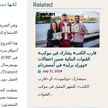
Related
وفي الفترة 
الاستماع إل
هذا الخروج 
أسواق مرخص
«قارب الكتب» يشارك في موكب
في
القنوات المائية ضمن احتفالات
«وورلد برايد» في أمستردام
July 21, 2026
ed
سيشارك «بوكنبوت»، أو «قارب
العمل دون 
الكتب»، الشهر المقبل في موكب
تضمّنت الجل
القنوات...
سمعية بصرية
المتحدثون ح