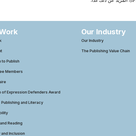
 Work
Our Industry
k
Our Industry
ht
The Publishing Value Chain
to Publish
tee Members
aire
 of Expression Defenders Award
e Publishing and Literacy
ility
 and Reading
y and Inclusion