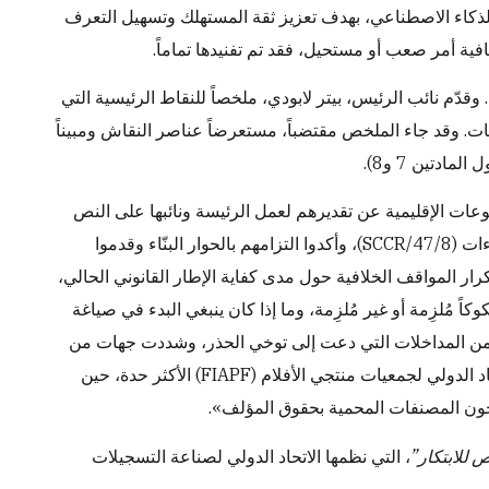
لذكاء الاصطناعي، بهدف تعزيز ثقة المستهلك وتسهيل التعرف
ية أمر صعب أو مستحيل، فقد تم تفنيدها تماماً.
وقدّم نائب الرئيس، بيتر لابودي، ملخصاً للنقاط الرئيسية التي
شات. وقد جاء الملخص مقتضباً، مستعرضاً عناصر النقاش ومبيناً
دتين 7 و8).
عات الإقليمية عن تقديرهم لعمل الرئيسة ونائبها على النص
المقترح في إطار العمل نحو إعداد صك قانوني دولي مناسب بشأن القيود والاستثناءات (SCCR/47/8)، وأكدوا التزامهم بالحوار البنّاء وقدموا
رار المواقف الخلافية حول مدى كفاية الإطار القانوني الحالي،
ً مُلزِمة أو غير مُلزِمة، وما إذا كان ينبغي البدء في صياغة
عة من المداخلات التي دعت إلى توخي الحذر، وشددت جهات من
القطاع الإبداعي على أن الإطار الحالي لحق المؤلف كافٍ. وربما كانت مداخلة الاتحاد الدولي لجمعيات منتجي الأفلام (FIAPF) الأكثر حدة، حين
نتجون المصنفات المحمية بحقوق المؤلف».
 للابتكار”
، التي نظمها الاتحاد الدولي لصناعة التسجيلات