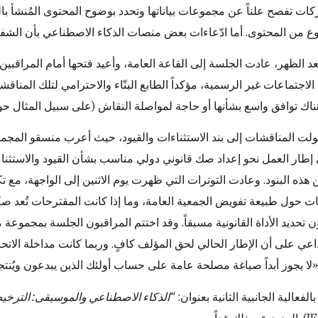
ت تفصح علناً عن مجموعات بياناتها وتحدد بوضوح المحتوى المُنشأ با
وع من المحتوى. أما ادّعاءات بعض منصات الذكاء الاصطناعي بأن الشفاف
د الظهر، عادت الجلسة إلى القاعة العامة، وأعيد فتحها أمام المراقبين. 
اجتماعات غير الرسمية، مؤكداً الطابع البنّاء والاحترامي لتلك المناق
ناك توافق واسع بشأنها أو حاجة لمواصلة النقاش (على سبيل المثال حول الما
ولت المناقشات إلى بند الاستثناءات والقيود، حيث أعرب منسقو المجمو
هذه البنود. وعادت التوترات التي ظهرت يوم الاثنين إلى الواجهة، مع تك
ات حول طبيعة تفويض الجمعية العامة، وما إذا كانت المقترحات تُعد صكوكا
تحديد الأداة القانونية مسبقاً. وقد اختتم المراقبون الجلسة بمجمو
: «لا يجوز أبداً صياغة مصلحة عامة على حساب أولئك الذين يبدعون ويُ
بالفعالية الجانبية الثانية بعنوان:
“الذكاء الاصطناعي والموسيقى: الترخيص