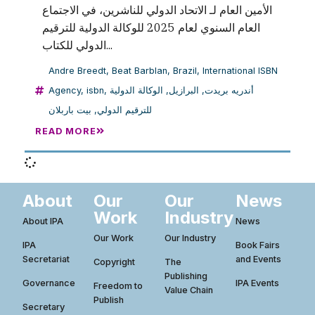
الأمين العام لـ الاتحاد الدولي للناشرين، في الاجتماع
العام السنوي لعام 2025 للوكالة الدولية للترقيم
الدولي للكتاب...
Andre Breedt
,
Beat Barblan
,
Brazil
,
International ISBN
Agency
,
isbn
,
الوكالة الدولية
,
البرازيل
,
أندريه بريدت
بيت باربلان
,
للترقيم الدولي
READ MORE
About
Our
Our
News
Work
Industry
About IPA
News
Our Work
Our Industry
IPA
Book Fairs
Secretariat
and Events
Copyright
The
Publishing
Governance
IPA Events
Freedom to
Value Chain
Publish
Secretary