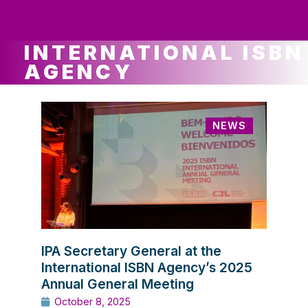
ws
ut
ork
ustry
INTERNATIONAL ISBN
AGENCY
NEWS
IPA Secretary General at the
International ISBN Agency’s 2025
Annual General Meeting
October 8, 2025