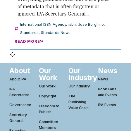
of metadata that is often forgotten or
ignored. IPA Secretary General,...
International ISBN Agency
,
isbn
,
Jose Borghino
,
Standards
,
Standards News
READ MORE
About
Our
Our
News
Work
Industry
About IPA
News
Our Work
Our Industry
IPA
Book Fairs
Secretariat
and Events
Copyright
The
Publishing
Governance
IPA Events
Freedom to
Value Chain
Publish
Secretary
General
Committee
Members
Executive