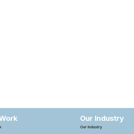
 Work
Our Industry
k
Our Industry