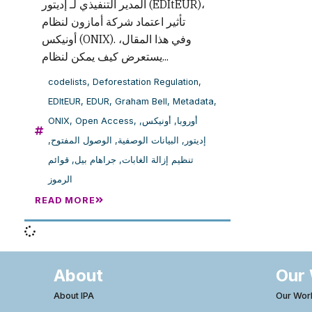
المدير التنفيذي لـ إديتور (EDItEUR)،
تأثير اعتماد شركة أمازون لنظام
أونيكس (ONIX). وفي هذا المقال،
يستعرض كيف يمكن لنظام...
codelists
,
Deforestation Regulation
,
EDItEUR
,
EDUR
,
Graham Bell
,
Metadata
,
ONIX
,
Open Access
,
,
أونيكس
,
أوروبا
,
الوصول المفتوح
,
البيانات الوصفية
,
إديتور
قوائم
,
جراهام بيل
,
تنظيم إزالة الغابات
الرموز
READ MORE
About
Our
About IPA
Our Wor