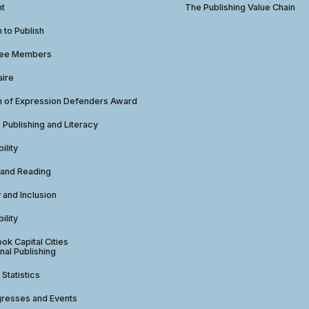
ht
The Publishing Value Chain
to Publish
tee Members
aire
 of Expression Defenders Award
e Publishing and Literacy
ility
 and Reading
y and Inclusion
ility
ok Capital Cities
nal Publishing
 Statistics
gresses and Events