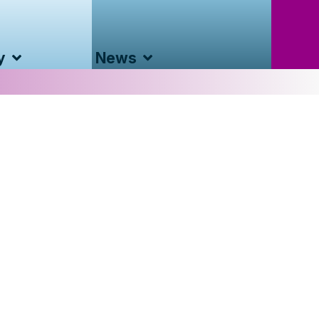
y
News