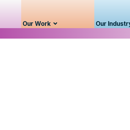
Our Work
Our Industr