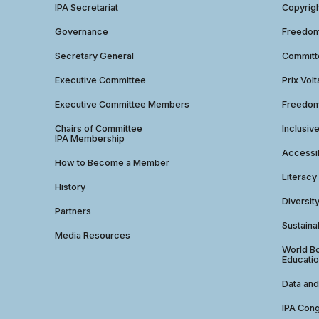
IPA Secretariat
Copyrig
Governance
Freedom 
Secretary General
Commit
Executive Committee
Prix Volt
Executive Committee Members
Freedom
Chairs of Committee
Inclusiv
IPA Membership
Accessib
How to Become a Member
Literacy
History
Diversit
Partners
Sustainab
Media Resources
World Bo
Educatio
Data and
IPA Con