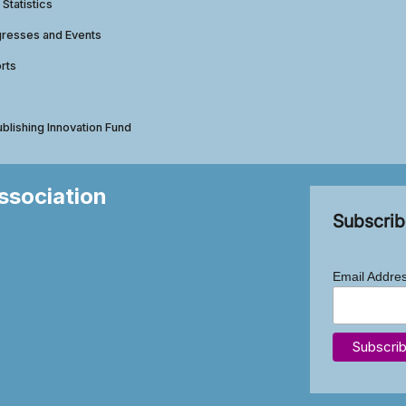
 Statistics
gresses and Events
rts
ublishing Innovation Fund
Association
Subscrib
Email Addre