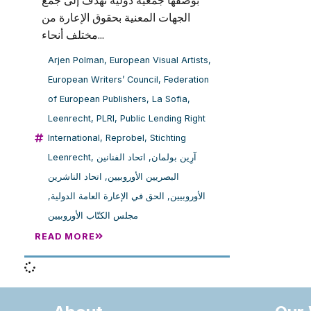
بوصفها جمعية دولية تهدف إلى جمع
الجهات المعنية بحقوق الإعارة من
مختلف أنحاء...
Arjen Polman
,
European Visual Artists
,
European Writers’ Council
,
Federation
of European Publishers
,
La Sofia
,
Leenrecht
,
PLRI
,
Public Lending Right
International
,
Reprobel
,
Stichting
Leenrecht
,
اتحاد الفنانين
,
آرِين بولمان
اتحاد الناشرين
,
البصريين الأوروبيين
,
الحق في الإعارة العامة الدولية
,
الأوروبيين
مجلس الكتّاب الأوروبيين
READ MORE