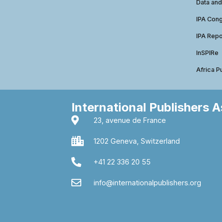
Data and
IPA Con
IPA Repo
InSPIRe
Africa P
International Publishers 
23, avenue de France
1202 Geneva, Switzerland
+41 22 336 20 55
info@internationalpublishers.org