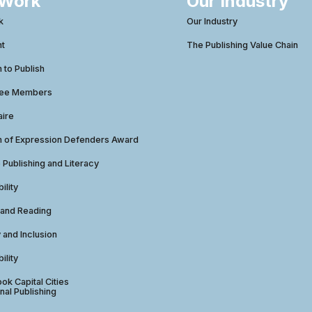
 Work
Our Industry
k
Our Industry
ht
The Publishing Value Chain
to Publish
tee Members
aire
 of Expression Defenders Award
e Publishing and Literacy
ility
 and Reading
y and Inclusion
ility
ok Capital Cities
nal Publishing