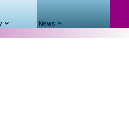
y
News