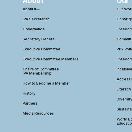
About
Our
About IPA
Our Wor
IPA Secretariat
Copyrig
Governance
Freedom 
Secretary General
Commit
Executive Committee
Prix Volt
Executive Committee Members
Freedom
Chairs of Committee
Inclusiv
IPA Membership
Accessib
How to Become a Member
Literacy
History
Diversit
Partners
Sustainab
Media Resources
World Bo
Educatio