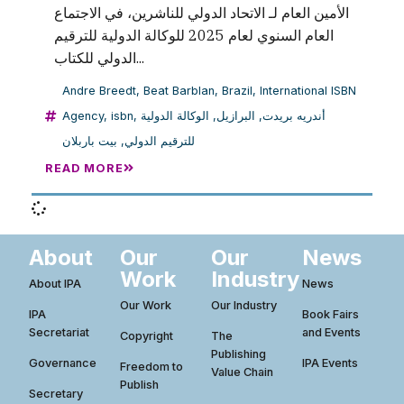
الأمين العام لـ الاتحاد الدولي للناشرين، في الاجتماع
العام السنوي لعام 2025 للوكالة الدولية للترقيم
الدولي للكتاب...
Andre Breedt
,
Beat Barblan
,
Brazil
,
International ISBN
Agency
,
isbn
,
الوكالة الدولية
,
البرازيل
,
أندريه بريدت
بيت باربلان
,
للترقيم الدولي
READ MORE
About
Our
Our
News
Work
Industry
About IPA
News
Our Work
Our Industry
IPA
Book Fairs
Secretariat
and Events
Copyright
The
Publishing
Governance
IPA Events
Freedom to
Value Chain
Publish
Secretary