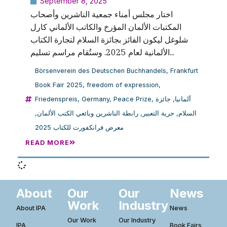
September 8, 2025
اختار مجلس أمناء جمعية الناشرين وأصحاب
المكتبات الألمان المؤرخ والكاتب الألماني كارل
شلوغل ليكون الفائز بجائزة السلام لتجارة الكتاب
الألمانية لعام 2025. وستُقام مراسم تسليم...
Börsenverein des Deutschen Buchhandels
,
Frankfurt
Book Fair 2025
,
freedom of expression
,
Friedenspreis
,
Germany
,
Peace Prize
,
جائزة
,
ألمانيا
,
رابطة الناشرين وبائعي الكتب الألمان
,
حرية التعبير
,
السلام
معرض فرانكفورت للكتاب 2025
READ MORE
About
Our
Our
News
Work
Industry
About IPA
News
Our Work
Our Industry
IPA
Book Fairs