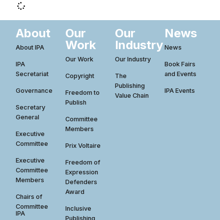
About
Our
Our
News
Work
Industry
About IPA
News
Our Work
Our Industry
IPA
Book Fairs
Secretariat
and Events
Copyright
The
Publishing
Governance
IPA Events
Freedom to
Value Chain
Publish
Secretary
General
Committee
Members
Executive
Committee
Prix Voltaire
Executive
Freedom of
Committee
Expression
Members
Defenders
Award
Chairs of
Committee
Inclusive
IPA
Publishing