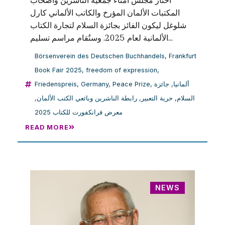
اختار مجلس أمناء جمعية الناشرين وأصحاب
المكتبات الألمان المؤرخ والكاتب الألماني كارل
شلوغل ليكون الفائز بجائزة السلام لتجارة الكتاب
الألمانية لعام 2025. وستُقام مراسم تسليم...
Börsenverein des Deutschen Buchhandels
,
Frankfurt
Book Fair 2025
,
freedom of expression
,
Friedenspreis
,
Germany
,
Peace Prize
,
جائزة
,
ألمانيا
,
رابطة الناشرين وبائعي الكتب الألمان
,
حرية التعبير
,
السلام
معرض فرانكفورت للكتاب 2025
READ MORE
NEWS