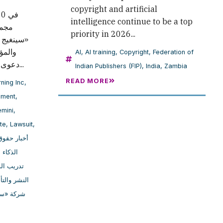
copyright and artificial
intelligence continue to be a top
مجمو
priority in 2026...
سينغيج »،
والم،
AI
,
AI training
,
Copyright
,
Federation of
دعوى قضائية يُراد اعتمادها كدعوى...
Indian Publishers (FIP)
,
India
,
Zambia
READ MORE
ning Inc
,
ement
,
mini
,
te
,
Lawsuit
,
أخبار حقوق
الذكاء 
تدريب ال
النشر والتأ
شركة «سي»