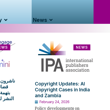
y
News
EWS
NEWS
ناشرون 
Copyright Updates: AI
قضا»
Copyright Cases in India
بتهمة 
and Zambia
النشر »
February 24, 2026
Policy developments on