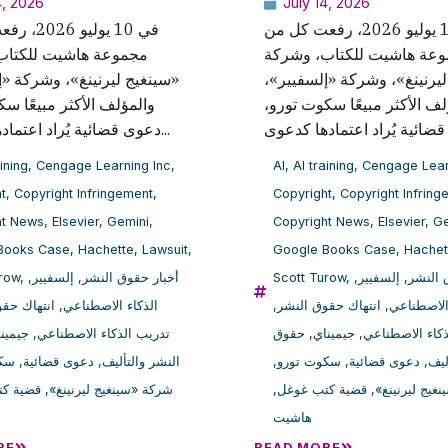
4, 2026
July 14, 2026
في 10 يوليو 2026، رفعت كل من
في 10 يوليو
عة هاشيت للكتاب، وشركة
مجموعة هاشيت للكتاب
«ليرنينغ»، وشركة «إلسفيير
سينغيج ليرنينغ»، وشركة «»،
ؤلف الأكثر مبيعًا سكوت تورو
والمؤلف الأكثر مبيعًا ،
دعوى قضائية يُراد اعتمادها كدعوى...
aining
,
Cengage Learning Inc
,
AI
,
AI training
,
Cengage Lear
t
,
Copyright Infringement
,
Copyright
,
Copyright Infring
ht News
,
Elsevier
,
Gemini
,
Copyright News
,
Elsevier
,
Ge
Books Case
,
Hachette
,
Lawsuit
,
Google Books Case
,
Hachet
urow
,
,
إلسفيير
,
أخبار حقوق النشر
Scott Turow
,
,
إلسفيير
,
 النشر
انتهاك حق
,
الذكاء الاصطناعي
,
انتهاك حقوق النشر
,
الاصطناعي
جيمين
,
تدريب الذكاء الاصطناعي
حقوق
,
جيميناي
,
ذكاء الاصطناعي
سكو
,
دعوى قضائية
,
النشر والتأليف
,
سكوت تورو
,
دعوى قضائية
,
ليف
قضية ك
,
شركة «سينغيج ليرنينغ»
,
قضية كتب غوغل
,
نغيج ليرنينغ
هاشيت
RE
READ MORE