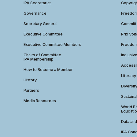
IPA Secretariat
Copyrig
Governance
Freedom 
Secretary General
Commit
Executive Committee
Prix Volt
Executive Committee Members
Freedom
Chairs of Committee
Inclusiv
IPA Membership
Accessib
How to Become a Member
Literacy
History
Diversit
Partners
Sustainab
Media Resources
World Bo
Educatio
Data and
IPA Con