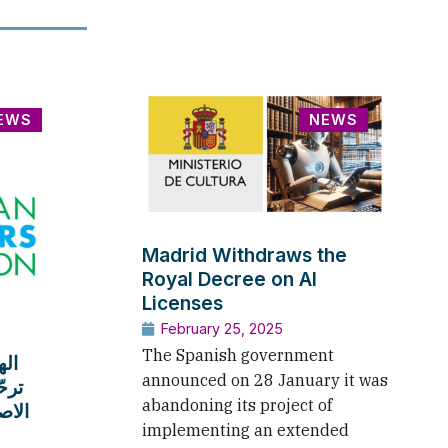
EWS
NEWS
Madrid Withdraws the
Royal Decree on AI
Licenses
February 25, 2025
The Spanish government
اله
announced on 28 January it was
ترح
abandoning its project of
الاص
implementing an extended