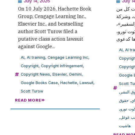
July 14, 2026
July 1
On 10 July 2026, Hachette Book
 2026، رفعت كل من
Group, Cengage Learning Inc.,
، وشركة
Elsevier Inc., and bestselling
«إلسفيير
author Scott Turow filed a
سكوت تورو
putative class action lawsuit
against Google...
AI
,
AI tr
AI
,
AI training
,
Cengage Learning Inc
,
Copyrigh
Copyright
,
Copyright Infringement
,
Copyrig
Copyright News
,
Elsevier
,
Gemini
,
Google 
Google Books Case
,
Hachette
,
Lawsuit
,
Scott T
Scott Turow
,
وق النشر
READ MORE
حقوق
,
اي
,
ت تورو
,
تب غوغل
هاشيت
READ MO