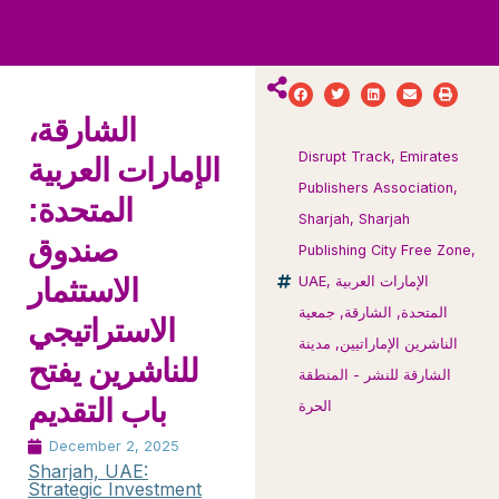
ws
ut
ork
ustry
الشارقة،
Disrupt Track
,
Emirates
الإمارات العربية
Publishers Association
,
المتحدة:
Sharjah
,
Sharjah
صندوق
Publishing City Free Zone
,
الإمارات العربية
,
UAE
الاستثمار
المتحدة
,
الشارقة
,
جمعية
الاستراتيجي
الناشرين الإماراتيين
,
مدينة
للناشرين يفتح
الشارقة للنشر - المنطقة
باب التقديم
الحرة
December 2, 2025
Sharjah, UAE:
Strategic Investment