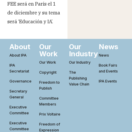
FEE será en París el 1
de diciembre y su tema
será ‘Educación y IA’.
About
Our
Our
News
Work
Industry
About IPA
News
Our Work
Our Industry
IPA
Book Fairs
Secretariat
and Events
Copyright
The
Publishing
Governance
IPA Events
Freedom to
Value Chain
Publish
Secretary
General
Committee
Members
Executive
Committee
Prix Voltaire
Executive
Freedom of
Committee
Expression