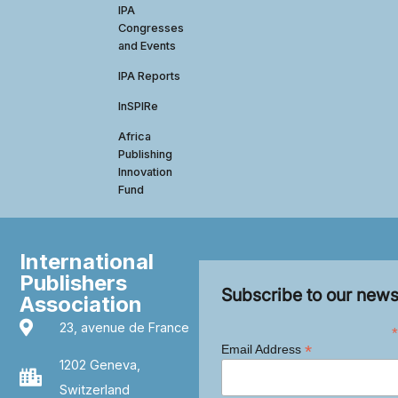
IPA
Congresses
and Events
IPA Reports
InSPIRe
Africa
Publishing
Innovation
Fund
International
Publishers
Subscribe to our news
Association
23, avenue de France
*
*
Email Address
1202 Geneva,
Switzerland