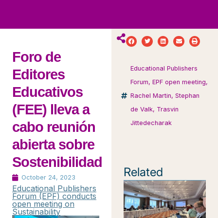
ws
ut
ork
ustry
Foro de
Educational Publishers
Editores
Forum
,
EPF open meeting
,
Educativos
Rachel Martin
,
Stephan
(FEE) lleva a
de Valk
,
Trasvin
cabo reunión
Jittedecharak
abierta sobre
Sostenibilidad
Related
October 24, 2023
Educational Publishers
Forum (EPF) conducts
open meeting on
Sustainability