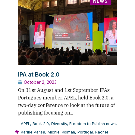
NEWS
IPA at Book 2.0
October 2, 2023
On 31st August and 1st September, IPA’s
Portugues member, APEL, held Book 2.0, a
two-day conference to look at the future of
publishing focusing on...
APEL
,
Book 2.0
,
Diversity
,
Freedom to Publish news
,
Karine Pansa
,
Michiel Kolman
,
Portugal
,
Rachel