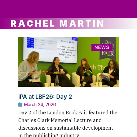
ws
ut
ork
ustry
RACHEL MARTIN
NEWS
IPA at LBF26: Day 2
March 24, 2026
Day 2 of the London Book Fair featured the
Charles Clark Memorial Lecture and
discussions on sustainable development
in the publishing industry...