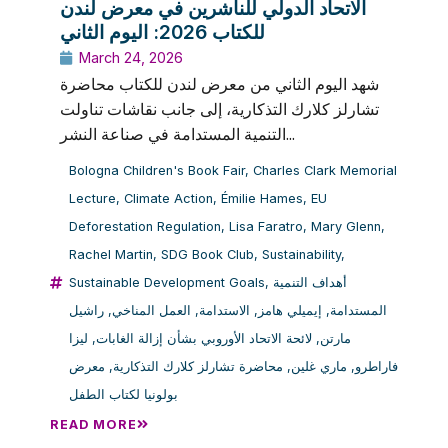
الاتحاد الدولي للناشرين في معرض لندن
للكتاب 2026: اليوم الثاني
March 24, 2026
شهد اليوم الثاني من معرض لندن للكتاب محاضرة
تشارلز كلارك التذكارية، إلى جانب نقاشات تناولت
التنمية المستدامة في صناعة النشر...
Bologna Children's Book Fair
,
Charles Clark Memorial
Lecture
,
Climate Action
,
Émilie Hames
,
EU
Deforestation Regulation
,
Lisa Faratro
,
Mary Glenn
,
Rachel Martin
,
SDG Book Club
,
Sustainability
,
Sustainable Development Goals
,
أهداف التنمية
راشيل
,
العمل المناخي
,
الاستدامة
,
إيميلي هامز
,
المستدامة
ليزا
,
لائحة الاتحاد الأوروبي بشأن إزالة الغابات
,
مارتن
معرض
,
محاضرة تشارلز كلارك التذكارية
,
ماري غلين
,
فاراطرو
بولونيا لكتاب الطفل
READ MORE