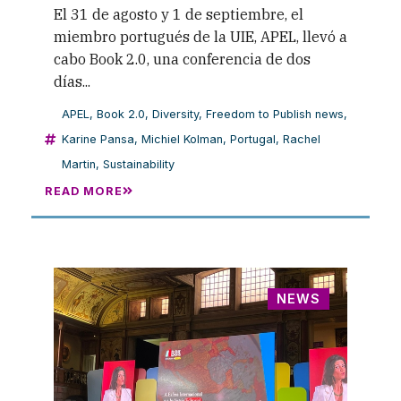
El 31 de agosto y 1 de septiembre, el
miembro portugués de la UIE, APEL, llevó a
cabo Book 2.0, una conferencia de dos
días...
APEL
,
Book 2.0
,
Diversity
,
Freedom to Publish news
,
Karine Pansa
,
Michiel Kolman
,
Portugal
,
Rachel
Martin
,
Sustainability
READ MORE
NEWS