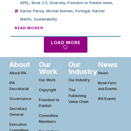
APEL
,
Book 2.0
,
Diversity
,
Freedom to Publish news
,
Karine Pansa
,
Michiel Kolman
,
Portugal
,
Rachel
Martin
,
Sustainability
READ MORE
LOAD MORE
About
Our
Our
News
Work
Industry
About IPA
News
Our Work
Our Industry
IPA
Book Fairs
Secretariat
and Events
Copyright
The
Publishing
Governance
IPA Events
Freedom to
Value Chain
Publish
Secretary
General
Committee
Members
Executive
Committee