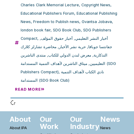
Charles Clark Memorial Lecture
,
Copyright News
,
Educational Publishers Forum
,
Educational Publishing
News
,
Freedom to Publish news
,
Gvantsa Jobava
,
london book fair
,
SDG Book Club
,
SDG Publishers
Compact
,
,
أخبار حقوق المؤلف
,
أخبار النشر التعليمي
محاضرة تشارلز كلارك
,
حرية نشر الأخبار
,
جفانتسا جوبافا
منتدى الناشرين
,
معرض لندن الدولي للكتاب
,
التذكارية
ميثاق الناشرين لأهداف التنمية المستدامة (SDG
,
التعليميين
Publishers Compact)
,
نادي الكتاب لأهداف التنمية
المستدامة (SDG Book Club)
READ MORE
About
Our
Our
News
Work
Industry
About IPA
News