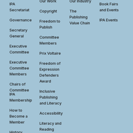
Our Work
Our Industry
IPA
Book Fairs
Secretariat
and Events
Copyright
The
Publishing
Governance
IPA Events
Freedom to
Value Chain
Publish
Secretary
General
Committee
Members
Executive
Committee
Prix Voltaire
Executive
Freedom of
Committee
Expression
Members
Defenders
Award
Chairs of
Committee
Inclusive
IPA
Publishing
Membership
and Literacy
How to
Accessibility
Become a
Member
Literacy and
Reading
History