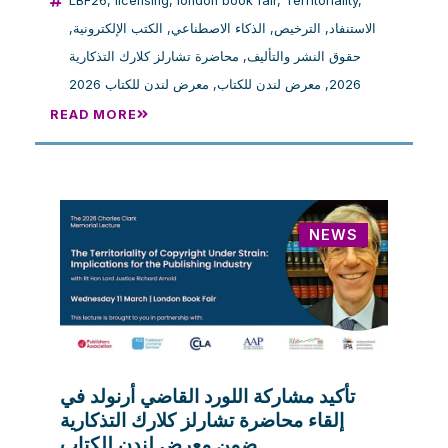
LBF26
,
licensing
,
london book fair
,
Territoriality
,
,
الكتب الإلكترونية
,
الذكاء الاصطناعي
,
الترخيص
,
الاستنفاد
محاضرة تشارلز كلارك التذكارية
,
حقوق النشر والتأليف
معرض لندن للكتاب 2026
,
معرض لندن للكتاب
,
2026
READ MORE
NEWS
تأكيد مشاركة اللورد القاضي أرنولد في
إلقاء محاضرة تشارلز كلارك التذكارية
ضمن معرض لندن للكتاب