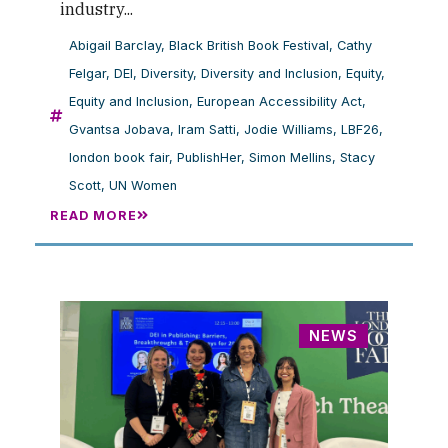
industry...
Abigail Barclay
,
Black British Book Festival
,
Cathy
Felgar
,
DEI
,
Diversity
,
Diversity and Inclusion
,
Equity
,
Equity and Inclusion
,
European Accessibility Act
,
Gvantsa Jobava
,
Iram Satti
,
Jodie Williams
,
LBF26
,
london book fair
,
PublishHer
,
Simon Mellins
,
Stacy
Scott
,
UN Women
READ MORE
NEWS