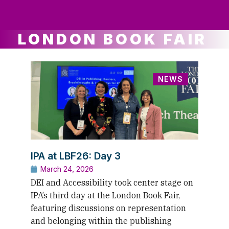
ws
ut
ork
ustry
LONDON BOOK FAIR
NEWS
IPA at LBF26: Day 3
March 24, 2026
DEI and Accessibility took center stage on
IPA’s third day at the London Book Fair,
featuring discussions on representation
and belonging within the publishing