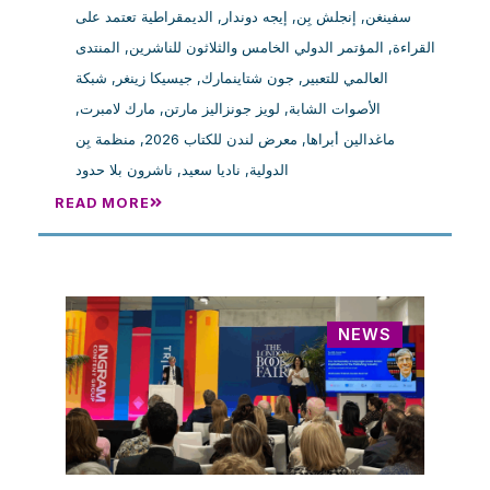
الديمقراطية تعتمد على
,
إيجه دوندار
,
إنجلش بِن
,
سفينغن
المنتدى
,
المؤتمر الدولي الخامس والثلاثون للناشرين
,
القراءة
شبكة
,
جيسيكا زينغر
,
جون شتاينمارك
,
العالمي للتعبير
,
مارك لامبرت
,
لويز جونزاليز مارتن
,
الأصوات الشابة
منظمة بِن
,
معرض لندن للكتاب 2026
,
ماغدالين أبراها
ناشرون بلا حدود
,
ناديا سعيد
,
الدولية
READ MORE
NEWS