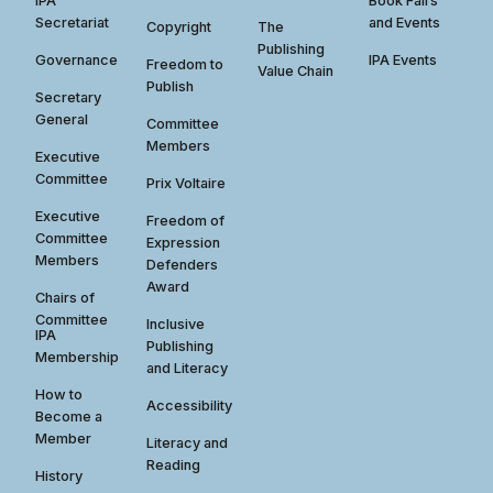
IPA
Book Fairs
Secretariat
and Events
Copyright
The
Publishing
Governance
IPA Events
Freedom to
Value Chain
Publish
Secretary
General
Committee
Members
Executive
Committee
Prix Voltaire
Executive
Freedom of
Committee
Expression
Members
Defenders
Award
Chairs of
Committee
Inclusive
IPA
Publishing
Membership
and Literacy
How to
Accessibility
Become a
Member
Literacy and
Reading
History