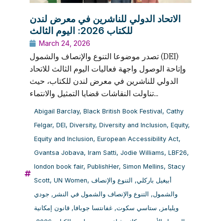
الاتحاد الدولي للناشرين في معرض لندن
للكتاب 2026: اليوم الثالث
March 24, 2026
تصدر موضوعا التنوع والإنصاف والشمول (DEI)
وإتاحة الوصول واجهة فعاليات اليوم الثالث للاتحاد
الدولي للناشرين في معرض لندن للكتاب، حيث
تناولت النقاشات قضايا التمثيل والانتماء...
Abigail Barclay
,
Black British Book Festival
,
Cathy
Felgar
,
DEI
,
Diversity
,
Diversity and Inclusion
,
Equity
,
Equity and Inclusion
,
European Accessibility Act
,
Gvantsa Jobava
,
Iram Satti
,
Jodie Williams
,
LBF26
,
london book fair
,
PublishHer
,
Simon Mellins
,
Stacy
Scott
,
UN Women
,
التنوع والإنصاف
,
أبيغيل باركلي
جودي
,
التنوع والإنصاف والشمول في النشر
,
والشمول
قانون إمكانية
,
غفانتسا جوبافا
,
ستاسي سكوت
,
ويليامز