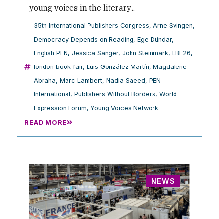
young voices in the literary...
35th International Publishers Congress
,
Arne Svingen
,
Democracy Depends on Reading
,
Ege Dündar
,
English PEN
,
Jessica Sänger
,
John Steinmark
,
LBF26
,
london book fair
,
Luis González Martín
,
Magdalene
Abraha
,
Marc Lambert
,
Nadia Saeed
,
PEN
International
,
Publishers Without Borders
,
World
Expression Forum
,
Young Voices Network
READ MORE
NEWS