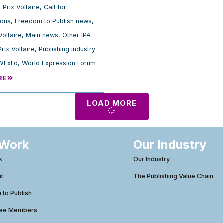
 Prix Voltaire
,
Call for
ions
,
Freedom to Publish news
,
Voltaire
,
Main news
,
Other IPA
Prix Voltaire
,
Publishing industry
WExFo
,
World Expression Forum
RE
LOAD MORE
 Work
Our Industry
k
Our Industry
ht
The Publishing Value Chain
to Publish
tee Members