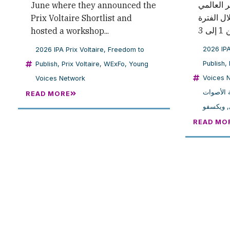
التعبير العالمي (WEXFO)
June where they announced the
ال الفترة
Prix Voltaire Shortlist and
hosted a workshop...
2026 IPA
2026 IPA Prix Voltaire
,
Freedom to
Publish
,
Publish
,
Prix Voltaire
,
WExFo
,
Young
Voices 
Voices Network
 الأصوات
READ MORE
ويكسفو
,
READ MO