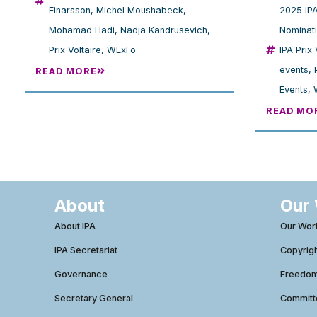
2025 IPA
Einarsson
,
Michel Moushabeck
,
Nominat
Mohamad Hadi
,
Nadja Kandrusevich
,
IPA Prix 
Prix Voltaire
,
WExFo
events
,
READ MORE
Events
,
READ MO
About
Our
About IPA
Our Wor
IPA Secretariat
Copyrig
Governance
Freedom 
Secretary General
Commit