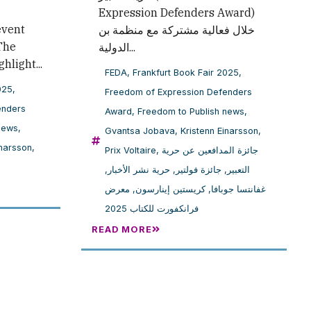
Expression Defenders Award)
event
خلال فعالية مشتركة مع منظمة بن
The
الدولية...
light...
FEDA
,
Frankfurt Book Fair 2025
,
025
,
Freedom of Expression Defenders
enders
Award
,
Freedom to Publish news
,
news
,
Gvantsa Jobava
,
Kristenn Einarsson
,
inarsson
,
Prix Voltaire
,
جائزة المدافعين عن حرية
,
حرية نشر الأخبار
,
جائزة فولتير
,
التعبير
معرض
,
كريستين إينارسون
,
غفانتسا جوبافا
فرانكفورت للكتاب 2025
READ MORE