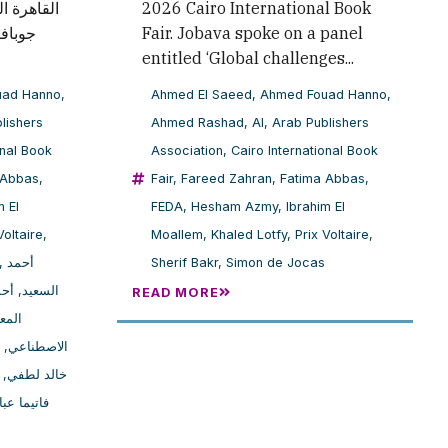
2026 Cairo International Book
جوبافا
Fair. Jobava spoke on a panel
entitled ‘Global challenges...
uad Hanno
,
Ahmed El Saeed
,
Ahmed Fouad Hanno
,
lishers
Ahmed Rashad
,
AI
,
Arab Publishers
onal Book
Association
,
Cairo International Book
 Abbas
,
Fair
,
Fareed Zahran
,
Fatima Abbas
,
m El
FEDA
,
Hesham Azmy
,
Ibrahim El
Voltaire
,
Moallem
,
Khaled Lotfy
,
Prix Voltaire
,
,
أحمد
Sherif Bakr
,
Simon de Jocas
أحم
,
السعيد
READ MORE
المع
,
الاصطناعي
,
خالد لطفي
فاتيما عب