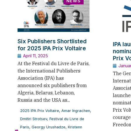
NEWS
Six Publishers Shortlisted
IPA lau
for 2025 IPA Prix Voltaire
nomina
April 11, 2025
Prix Vo
At the Festival du Livre de Paris,
Janua
the International Publishers
The Ge
Association (IPA) has
Internat
announced six publishers from
Associat
Algeria, Belarus, Lebanon,
launches
Russia and the USA as...
nominat
Prix Vol
2025 IPA Prix Voltaire
,
Amar Ingrachen
,
courage
Dmitiri Strotsev
,
Festival du Livre de
Freedom
Paris
,
Georgy Urushadze
,
Kristenn