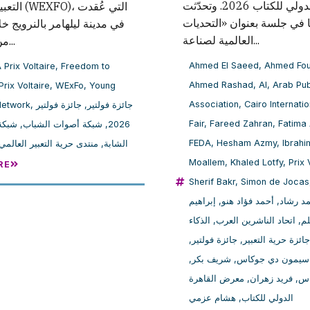
القاهرة الدولي للكتاب 2026. وتحدّثت
، التي عُقدت
 في جلسة بعنوان «التحديات
في مدينة ليلهامر بالنرويج خل
العالمية لصناعة...
من 1 إلى 3...
Ahmed El Saeed
,
Ahmed Fo
 Prix Voltaire
,
Freedom to
Ahmed Rashad
,
AI
,
Arab Pub
Prix Voltaire
,
WExFo
,
Young
Association
,
Cairo Internati
Network
,
جائزة فولتير
,
جائزة فولتير
Fair
,
Fareed Zahran
,
Fatima
شبكة
,
شبكة أصوات الشباب
,
2026
FEDA
,
Hesham Azmy
,
Ibrahi
منتدى حرية التعبير العالمي
,
الشابة
Moallem
,
Khaled Lotfy
,
Prix 
RE
Sherif Bakr
,
Simon de Jocas
إبراهيم
,
أحمد فؤاد هنو
,
د رشاد
الذكاء
,
اتحاد الناشرين العرب
,
لم
,
جائزة فولتير
,
جائزة حرية التعبير
,
شريف بكر
,
سيمون دي جوكاس
معرض القاهرة
,
فريد زهران
,
اس
هشام عزمي
,
الدولي للكتاب