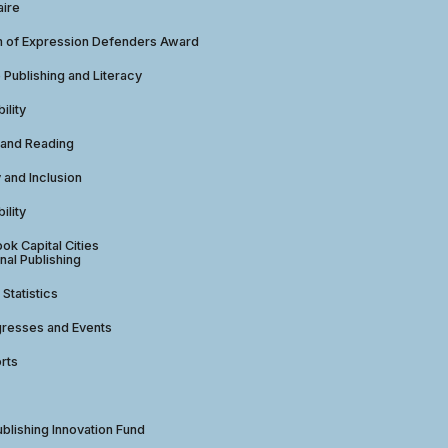
aire
 of Expression Defenders Award
e Publishing and Literacy
ility
 and Reading
y and Inclusion
ility
ok Capital Cities
nal Publishing
 Statistics
gresses and Events
rts
ublishing Innovation Fund