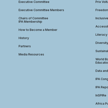
Executive Committee
Prix Volt
Executive Committee Members
Freedom
Chairs of Committee
Inclusiv
IPA Membership
Accessib
How to Become a Member
Literacy
History
Diversit
Partners
Sustainab
Media Resources
World Bo
Educatio
Data and
IPA Con
IPA Repo
InSPIRe
Africa P