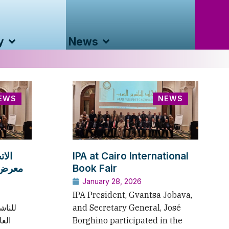
y
News
EWS
NEWS
الا
IPA at Cairo International
معرض ا
Book Fair
January 28, 2026
IPA President, Gvantsa Jobava,
للناش
and Secretary General, José
الع
Borghino participated in the