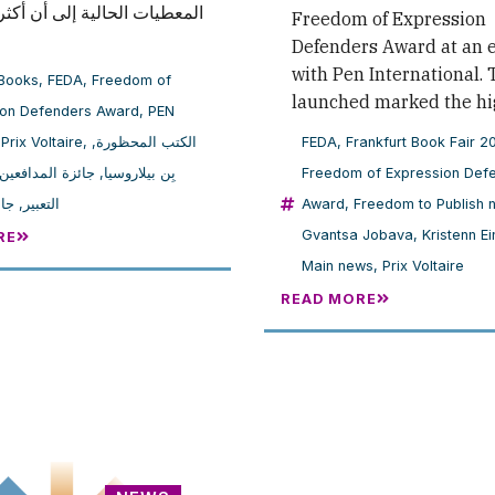
Freedom of Expression
Defenders Award at an 
with Pen International. 
Books
,
FEDA
,
Freedom of
launched marked the high
ion Defenders Award
,
PEN
,
Prix Voltaire
,
,
الكتب المحظورة
FEDA
,
Frankfurt Book Fair 2
جائزة المدافعين
,
بِن بيلاروسيا
Freedom of Expression Def
جائ
,
التعبير
Award
,
Freedom to Publish 
Gvantsa Jobava
,
Kristenn E
RE
Main news
,
Prix Voltaire
READ MORE