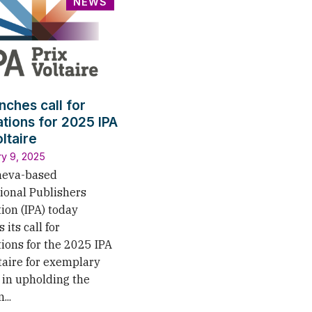
NEWS
nches call for
tions for 2025 IPA
ltaire
ry 9, 2025
neva-based
ional Publishers
ion (IPA) today
 its call for
ions for the 2025 IPA
taire for exemplary
 in upholding the
...