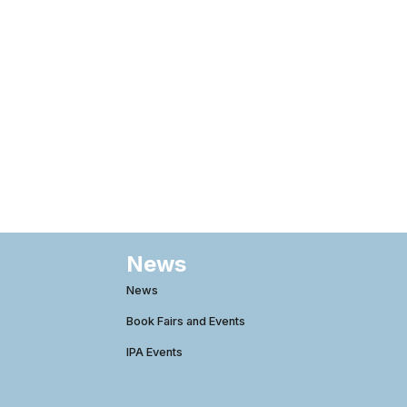
News
News
Book Fairs and Events
IPA Events