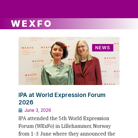
ws
ut
ork
ustry
WEXFO
NEWS
IPA at World Expression Forum
2026
June 3, 2026
IPA attended the 5th World Expression
Forum (WExFo) in Lillehammer, Norway
from 1-3 June where they announced the