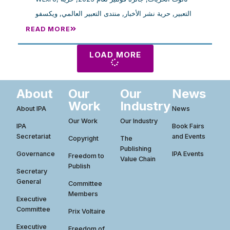
ويكسفو
,
منتدى التعبير العالمي
,
حرية نشر الأخبار
,
التعبير
READ MORE
LOAD MORE
About
Our
Our
News
Work
Industry
About IPA
News
Our Work
Our Industry
IPA
Book Fairs
Secretariat
and Events
Copyright
The
Publishing
Governance
IPA Events
Freedom to
Value Chain
Publish
Secretary
General
Committee
Members
Executive
Committee
Prix Voltaire
Executive
Freedom of