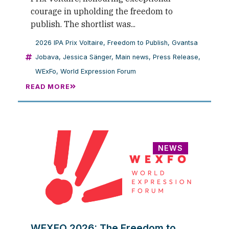
courage in upholding the freedom to
publish. The shortlist was...
2026 IPA Prix Voltaire
,
Freedom to Publish
,
Gvantsa
Jobava
,
Jessica Sänger
,
Main news
,
Press Release
,
WExFo
,
World Expression Forum
READ MORE
NEWS
WEXFO 2026: The Freedom to