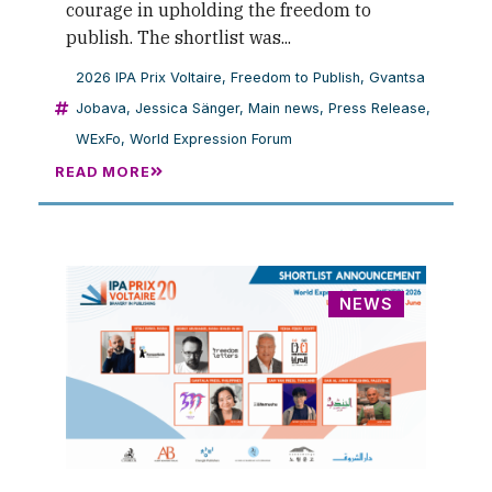
courage in upholding the freedom to
publish. The shortlist was...
2026 IPA Prix Voltaire
,
Freedom to Publish
,
Gvantsa
Jobava
,
Jessica Sänger
,
Main news
,
Press Release
,
WExFo
,
World Expression Forum
READ MORE
NEWS