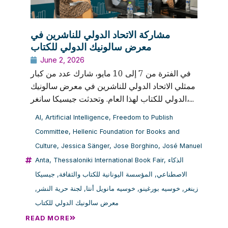
مشاركة الاتحاد الدولي للناشرين في
معرض سالونيك الدولي للكتاب
June 2, 2026
في الفترة من 7 إلى 10 مايو، شارك عدد من كبار
ممثلي الاتحاد الدولي للناشرين في معرض سالونيك
الدولي للكتاب لهذا العام. وتحدثت جيسيكا سانغر،...
AI
,
Artificial Intelligence
,
Freedom to Publish
Committee
,
Hellenic Foundation for Books and
Culture
,
Jessica Sänger
,
Jose Borghino
,
José Manuel
Anta
,
Thessaloniki International Book Fair
,
الذكاء
جيسيكا
,
المؤسسة اليونانية للكتاب والثقافة
,
الاصطناعي
,
لجنة حرية النشر
,
خوسيه مانويل أنتا
,
خوسيه بورغينو
,
زينغر
معرض سالونيك الدولي للكتاب
READ MORE