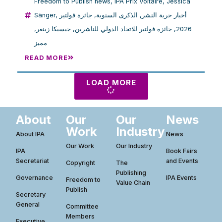
Freedom to Publish news
,
IPA Prix Voltaire
,
Jessica
Sänger
,
جائزة فولتير
,
الذكرى السنوية
,
أخبار حرية النشر
,
جيسيكا زينغر
,
جائزة فولتير للاتحاد الدولي للناشرين
,
2026
مميز
READ MORE
LOAD MORE
About
Our
Our
News
Work
Industry
About IPA
News
Our Work
Our Industry
IPA
Book Fairs
Secretariat
and Events
Copyright
The
Publishing
Governance
IPA Events
Freedom to
Value Chain
Publish
Secretary
General
Committee
Members
Executive