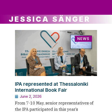
ws
ut
ork
ustry
JESSICA SÄNGER
NEWS
IPA represented at Thessaloniki
International Book Fair
June 2, 2026
From 7-10 May, senior representatives of
the IPA participated in this year’s