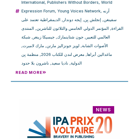
International
,
Publishers Without Borders
,
World
Expression Forum
,
Young Voices Network
,
آرنه
الديمقراطية تعتمد على
,
إيجه دوندار
,
إنجلش بِن
,
سفينغن
المنتدى
,
المؤتمر الدولي الخامس والثلاثون للناشرين
,
القراءة
شبكة
,
جيسيكا زينغر
,
جون شتاينمارك
,
العالمي للتعبير
,
مارك لامبرت
,
لويز جونزاليز مارتن
,
الأصوات الشابة
منظمة بِن
,
معرض لندن للكتاب 2026
,
ماغدالين أبراها
ناشرون بلا حدود
,
ناديا سعيد
,
الدولية
READ MORE
NEWS