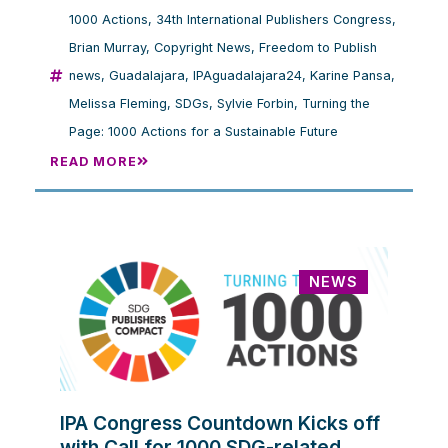
1000 Actions
,
34th International Publishers Congress
,
Brian Murray
,
Copyright News
,
Freedom to Publish
news
,
Guadalajara
,
IPAguadalajara24
,
Karine Pansa
,
Melissa Fleming
,
SDGs
,
Sylvie Forbin
,
Turning the
Page: 1000 Actions for a Sustainable Future
READ MORE
NEWS
IPA Congress Countdown Kicks off
with Call for 1000 SDG-related