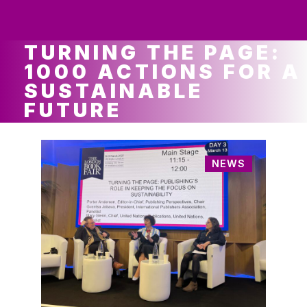
ws
ut
ork
ustry
TURNING THE PAGE:
1000 ACTIONS FOR A
SUSTAINABLE
FUTURE
NEWS