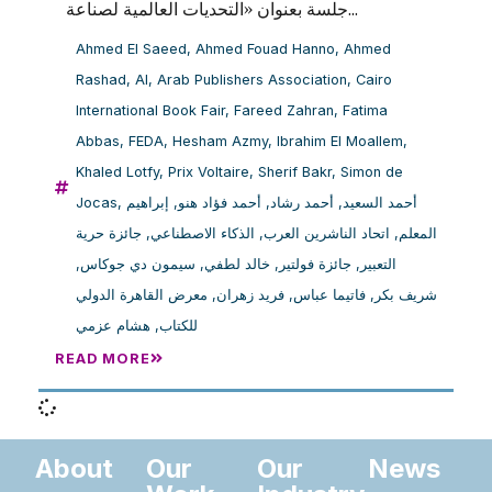
جلسة بعنوان «التحديات العالمية لصناعة...
Ahmed El Saeed
,
Ahmed Fouad Hanno
,
Ahmed
Rashad
,
AI
,
Arab Publishers Association
,
Cairo
International Book Fair
,
Fareed Zahran
,
Fatima
Abbas
,
FEDA
,
Hesham Azmy
,
Ibrahim El Moallem
,
Khaled Lotfy
,
Prix Voltaire
,
Sherif Bakr
,
Simon de
Jocas
,
إبراهيم
,
أحمد فؤاد هنو
,
أحمد رشاد
,
أحمد السعيد
جائزة حرية
,
الذكاء الاصطناعي
,
اتحاد الناشرين العرب
,
المعلم
,
سيمون دي جوكاس
,
خالد لطفي
,
جائزة فولتير
,
التعبير
معرض القاهرة الدولي
,
فريد زهران
,
فاتيما عباس
,
شريف بكر
هشام عزمي
,
للكتاب
READ MORE
About
Our
Our
News