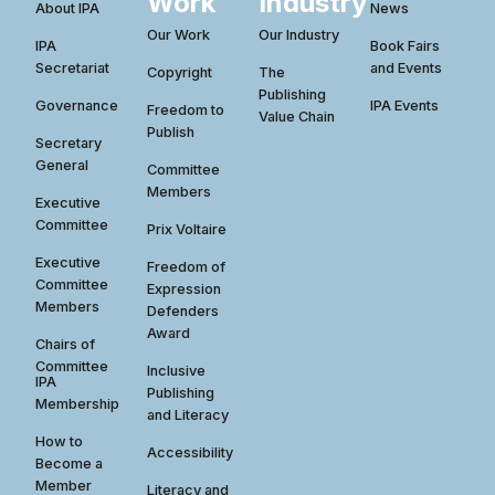
Work
Industry
About IPA
News
Our Work
Our Industry
IPA
Book Fairs
Secretariat
and Events
Copyright
The
Publishing
Governance
IPA Events
Freedom to
Value Chain
Publish
Secretary
General
Committee
Members
Executive
Committee
Prix Voltaire
Executive
Freedom of
Committee
Expression
Members
Defenders
Award
Chairs of
Committee
Inclusive
IPA
Publishing
Membership
and Literacy
How to
Accessibility
Become a
Member
Literacy and