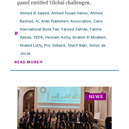
panel entitled ‘Global challenges...
Ahmed El Saeed
,
Ahmed Fouad Hanno
,
Ahmed
Rashad
,
AI
,
Arab Publishers Association
,
Cairo
International Book Fair
,
Fareed Zahran
,
Fatima
Abbas
,
FEDA
,
Hesham Azmy
,
Ibrahim El Moallem
,
Khaled Lotfy
,
Prix Voltaire
,
Sherif Bakr
,
Simon de
Jocas
READ MORE
NEWS