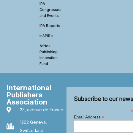
IPA
Congresses
and Events
IPA Reports
InSPIRe
Africa
Publishing
Innovation
Fund
International
Publishers
Subscribe to our news
Association
23, avenue de France
*
*
Email Address
1202 Geneva,
Switzerland