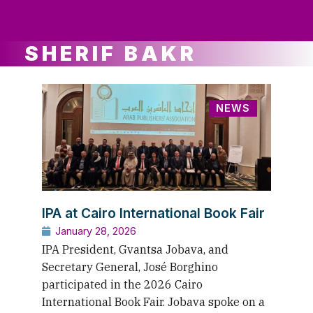
ws
ut
ork
ustry
SHERIF BAKR
NEWS
IPA at Cairo International Book Fair
January 28, 2026
IPA President, Gvantsa Jobava, and
Secretary General, José Borghino
participated in the 2026 Cairo
International Book Fair. Jobava spoke on a