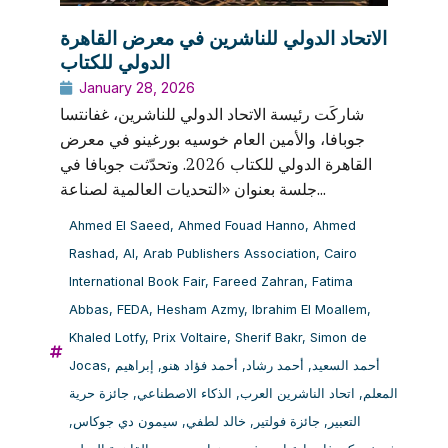
الاتحاد الدولي للناشرين في معرض القاهرة
الدولي للكتاب
January 28, 2026
شاركَت رئيسة الاتحاد الدولي للناشرين، غفانتسا
جوبافا، والأمين العام خوسيه بورغينو في معرض
القاهرة الدولي للكتاب 2026. وتحدّثت جوبافا في
جلسة بعنوان «التحديات العالمية لصناعة...
Ahmed El Saeed
,
Ahmed Fouad Hanno
,
Ahmed
Rashad
,
AI
,
Arab Publishers Association
,
Cairo
International Book Fair
,
Fareed Zahran
,
Fatima
Abbas
,
FEDA
,
Hesham Azmy
,
Ibrahim El Moallem
,
Khaled Lotfy
,
Prix Voltaire
,
Sherif Bakr
,
Simon de
Jocas
,
إبراهيم
,
أحمد فؤاد هنو
,
أحمد رشاد
,
أحمد السعيد
جائزة حرية
,
الذكاء الاصطناعي
,
اتحاد الناشرين العرب
,
المعلم
,
سيمون دي جوكاس
,
خالد لطفي
,
جائزة فولتير
,
التعبير