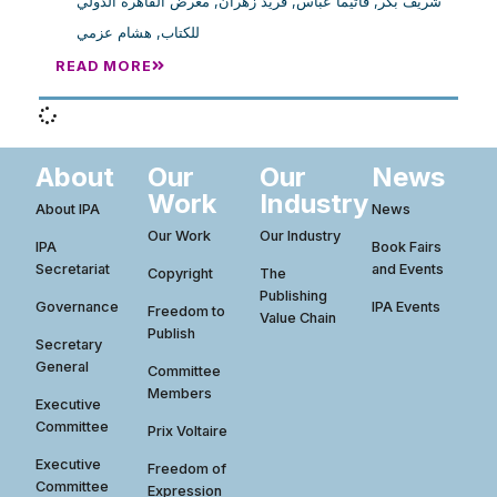
معرض القاهرة الدولي
,
فريد زهران
,
فاتيما عباس
,
شريف بكر
هشام عزمي
,
للكتاب
READ MORE
About
Our
Our
News
Work
Industry
About IPA
News
Our Work
Our Industry
IPA
Book Fairs
Secretariat
and Events
Copyright
The
Publishing
Governance
IPA Events
Freedom to
Value Chain
Publish
Secretary
General
Committee
Members
Executive
Committee
Prix Voltaire
Executive
Freedom of
Committee
Expression