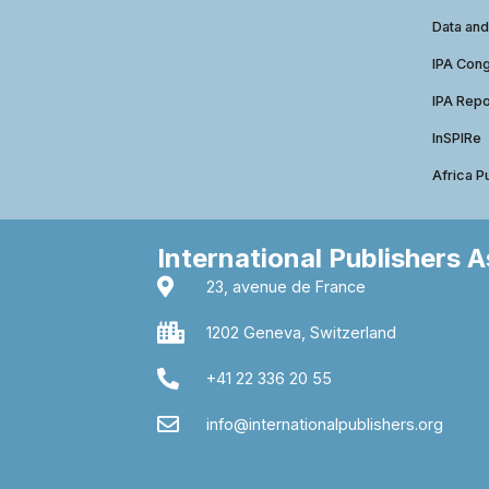
Data and
IPA Con
IPA Repo
InSPIRe
Africa P
International Publishers 
23, avenue de France
1202 Geneva, Switzerland
+41 22 336 20 55
info@internationalpublishers.org