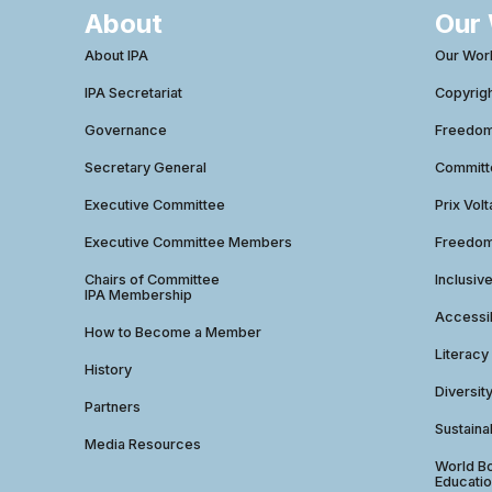
About
Our
About IPA
Our Wor
IPA Secretariat
Copyrig
Governance
Freedom 
Secretary General
Commit
Executive Committee
Prix Volt
Executive Committee Members
Freedom
Chairs of Committee
Inclusiv
IPA Membership
Accessib
How to Become a Member
Literacy
History
Diversit
Partners
Sustainab
Media Resources
World Bo
Educatio