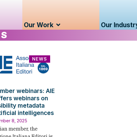
Our Work
Our Industr
RS
NEWS
mber webinars: AIE
offers webinars on
ibility metadata
ificial intelligences
mber 8, 2025
alian member, the
ione Italiana Editori is