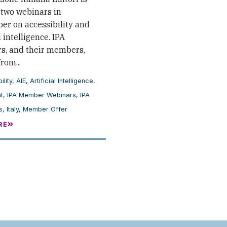
 two webinars in
er on accessibility and
l intelligence. IPA
, and their members,
rom...
ility
,
AIE
,
Artificial Intelligence
,
t
,
IPA Member Webinars
,
IPA
s
,
Italy
,
Member Offer
RE