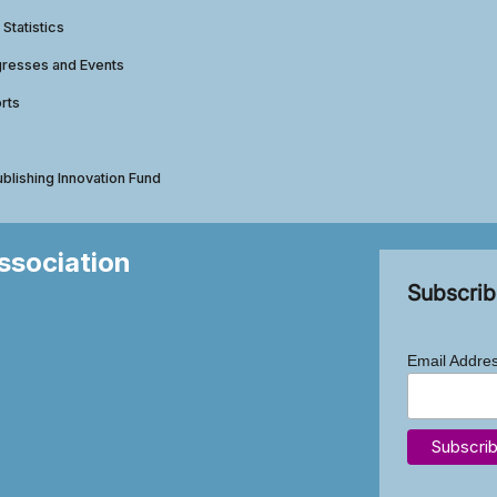
 Statistics
gresses and Events
rts
ublishing Innovation Fund
Association
Subscrib
Email Addre