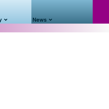
y
News