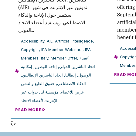
offering
(AIE)، ندوتين عبر الإنترنت في شهر
Septemb
سبتمبر حول الإتاحة والذكاء
artificia
الاصطناعي. ويستفيد أعضاء الاتحاد
members
الدولي...
benefit f
Accessibility
,
AIE
,
Artificial Intelligence
,
Accessib
Copyright
,
IPA Member Webinars
,
IPA
Copyrigh
Members
,
Italy
,
Member Offer
,
أعضاء
Member
إمكانية
,
إتاحة الوصول
,
اتحاد الناشرين الدولي
READ MO
,
اتحاد الناشرين الإيطاليين
,
إيطاليا
,
الوصول
,
حقوق الطبع والنشر
,
الذكاء الاصطناعي
ندوات عبر
,
مؤسسة ليا
,
عرض للأعضاء
الإنترنت لأعضاء الاتحاد
READ MORE