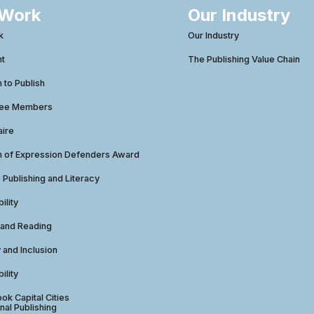
 Work
Our Industry
k
Our Industry
ht
The Publishing Value Chain
to Publish
tee Members
aire
 of Expression Defenders Award
e Publishing and Literacy
ility
 and Reading
y and Inclusion
ility
ok Capital Cities
nal Publishing