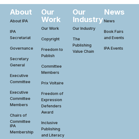
About
Our
Our
News
Work
Industry
About IPA
News
Our Work
Our Industry
IPA
Book Fairs
Secretariat
and Events
Copyright
The
Publishing
Governance
IPA Events
Freedom to
Value Chain
Publish
Secretary
General
Committee
Members
Executive
Committee
Prix Voltaire
Executive
Freedom of
Committee
Expression
Members
Defenders
Award
Chairs of
Committee
Inclusive
IPA
Publishing
Membership
and Literacy