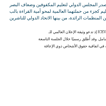
في يونيو 2026، أصدر المجلس الدولي لتعليم المكفوفين وضعاف البصر (ICEVI) والاتحاد العالمي للمكفوفين 
التعليم كجزء من حملتهما العالمية لمحو أمية القراءة بالب
إذ تدعو وثيقة الإعلان العالمي للـ ICEVI-WBU الحكومات وأنظمة التعليم والمنظمات والمجتمعات إلى الاعتراف بأن تعلم
امل. وقد أُطلق رسميًا خلال الجلسة التاسعة
شرة لاجتماع الدول الأطراف في اتفاقية حقوق الأشخاص ذوي الإعاقة