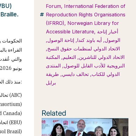
Forum
,
International Federation of
.
Reproduction Rights Organisations
(IFRRO)
,
Norwegian Library for
Accessible Literature
,
أخبار إتاحة
,
إتاحة الوصول
,
أيه باوند كندا
,
الوصول
,
الاتحاد الدولي لمنظمات حقوق النسخ
القراءة بال
المكتبة
,
التعليم
,
الانحاد الدولي للناشرين
المنتدى
,
النرويجية للأدب القابل للوصول
يونيو 2026
طريقة
,
تحالف دايسي
,
الدولي للكتاب
منذ ذلك الحين، دعمت المنظمات التالية الإعلان رسميًا:
برايل
تحالف الكتب القابلة للوصول (ABC)
ISY Consortium)
Related
أ (eBound Canada)
اتحاد البصريين الأوروبيين (EBU)
upo Girassol Brazil)