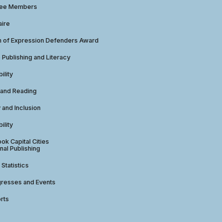
tee Members
aire
 of Expression Defenders Award
e Publishing and Literacy
ility
 and Reading
y and Inclusion
ility
ok Capital Cities
nal Publishing
 Statistics
gresses and Events
rts