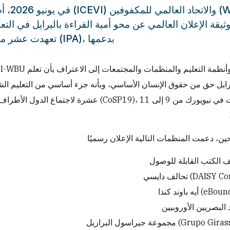
(WBU)
وثيقة الإعلان العالمي عن محو أمية القراءة بالبرايل في Braille
تعهدت عشر من المنظمات الرائدة، من بينها الاتحاد الدولي للناشرين (IPA)، بدعمها
برايل حق من حقوق الإنسان الأساسي، وبأنه جزء أساسي من التعليم الش
ع (CoSP19)، والتي عُقدت في نيويورك من 9 إلى 11
تحالف دايسي (DA
يه باوند كندا
مجموعة جيراسول البرازيل (Gr