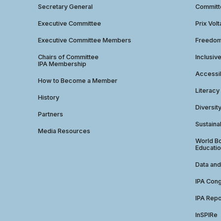
Secretary General
Commit
Executive Committee
Prix Volt
Executive Committee Members
Freedom
Chairs of Committee
Inclusiv
IPA Membership
Accessib
How to Become a Member
Literacy
History
Diversit
Partners
Sustainab
Media Resources
World Bo
Educatio
Data and
IPA Con
IPA Repo
InSPIRe