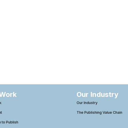
 Work
Our Industry
k
Our Industry
ht
The Publishing Value Chain
to Publish