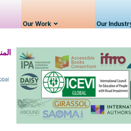
Our Work
Our Industr
المن
obal