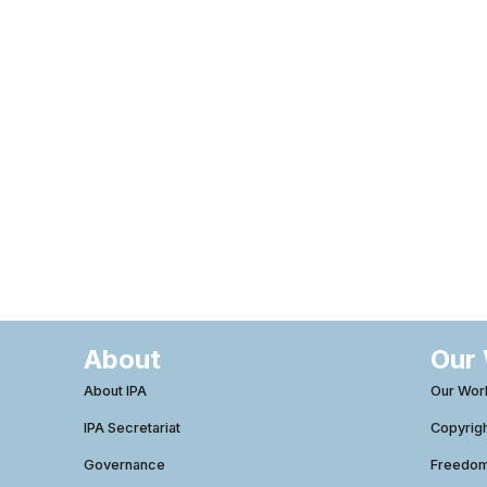
About
Our
About IPA
Our Wor
IPA Secretariat
Copyrig
Governance
Freedom 