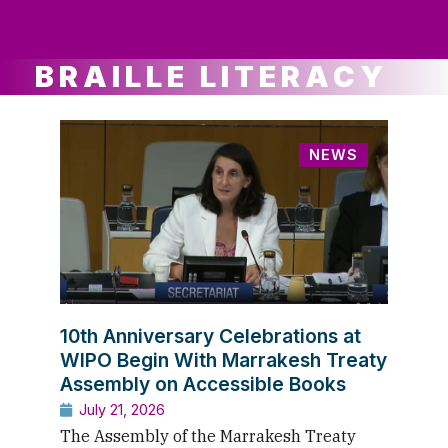
ws
ut
ork
ustry
BRAILLE LITERACY
NEWS
10th Anniversary Celebrations at
WIPO Begin With Marrakesh Treaty
Assembly on Accessible Books
July 21, 2026
The Assembly of the Marrakesh Treaty