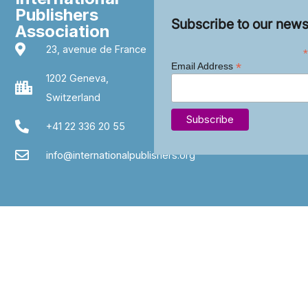
Publishers
Subscribe to our news
Association
23, avenue de France
*
*
Email Address
1202 Geneva,
Switzerland
+41 22 336 20 55
info@internationalpublishers.org