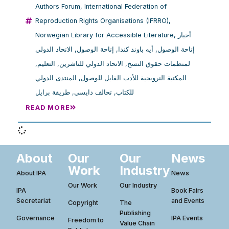
Authors Forum
,
International Federation of
Reproduction Rights Organisations (IFRRO)
,
Norwegian Library for Accessible Literature
,
أخبار
الاتحاد الدولي
,
إتاحة الوصول
,
أيه باوند كندا
,
إتاحة الوصول
,
التعليم
,
الانحاد الدولي للناشرين
,
لمنظمات حقوق النسخ
المنتدى الدولي
,
المكتبة النرويجية للأدب القابل للوصول
طريقة برايل
,
تحالف دايسي
,
للكتاب
READ MORE
About
Our
Our
News
Work
Industry
About IPA
News
Our Work
Our Industry
IPA
Book Fairs
Secretariat
and Events
Copyright
The
Publishing
Governance
IPA Events
Freedom to
Value Chain