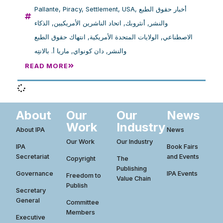
أخبار حقوق الطبع
,
USA
,
Settlement
,
Piracy
,
Pallante
والنشر
,
أنثروبك
,
اتحاد الناشرين الأمريكيين
,
الذكاء
الاصطناعي
,
الولايات المتحدة الأمريكية
,
انتهاك حقوق الطبع
والنشر
,
دان كونواي
,
ماريا أ. بالانتِه
READ MORE
About
Our
Our
News
Work
Industry
About IPA
News
Our Work
Our Industry
IPA
Book Fairs
Secretariat
and Events
Copyright
The
Publishing
Governance
IPA Events
Freedom to
Value Chain
Publish
Secretary
General
Committee
Members
Executive