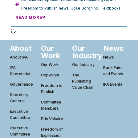
Freedom to Publish news
,
Jose Borghino
,
Textbooks
READ MORE
About
Our
Our
News
Work
Industry
About IPA
News
Our Work
Our Industry
IPA
Book Fairs
Secretariat
and Events
Copyright
The
Publishing
Governance
IPA Events
Freedom to
Value Chain
Publish
Secretary
General
Committee
Members
Executive
Committee
Prix Voltaire
Executive
Freedom of
Committee
Expression