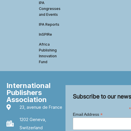
IPA
Congresses
and Events
IPA Reports
InSPIRe
Africa
Publishing
Innovation
Fund
International
Publishers
Subscribe to our news
Association
23, avenue de France
*
*
Email Address
1202 Geneva,
Switzerland