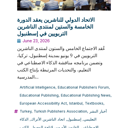
الاتحاد الدولي للناشرين يعقد الدورة
الخامسة والستين لمنتدى الناشرين
التربويين في إسطنبول
June 23, 2026
عُقد الاجتماع الخامس والستون لمنتدى الناشرين
التربويين في 9 يونيو بمدينة إسطنبول، تركيا،
وتضمن برنامجه مناقشة الذكاء الاصطناعي في
التعليم، والتحديات المرتبطة بإنتاج الكتب
المدرسية،...
Artificial Intelligence
,
Educational Publishers Forum
,
Educational Publishing
,
Educational Publishing News
,
European Accessibility Act
,
Istanbul
,
Textbooks
,
Turkey
,
Turkish Publishers Association
,
أخبار النشر
الذكاء
,
اتحاد الناشرين الأتراك
,
إسطنبول
,
التعليمي
الكتب
,
القانون الأوروبي لإتاحة الوصول
,
الاصطناعي